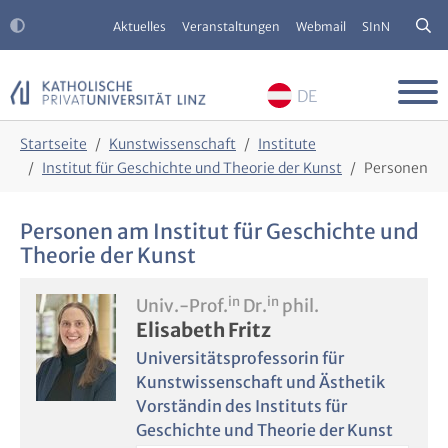
Aktuelles
Veranstaltungen
Webmail
SInN
DE
Skip to main content
Skip to page footer
You are here:
Startseite
Kunstwissenschaft
Institute
Institut für Geschichte und Theorie der Kunst
Personen
Personen am Institut für Geschichte und
Theorie der Kunst
in
in
Univ.-Prof.
Dr.
phil.
Elisabeth Fritz
Universitätsprofessorin für
Kunstwissenschaft und Ästhetik
Vorständin des Instituts für
Geschichte und Theorie der Kunst