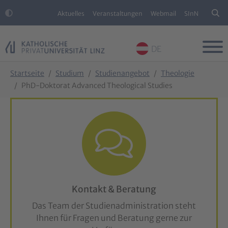
Aktuelles
Veranstaltungen
Webmail
SInN
DE
Skip to main content
Skip to page footer
You are here:
Startseite
Studium
Studienangebot
Theologie
PhD-Doktorat Advanced Theological Studies
Kontakt & Beratung
Das Team der Studienadministration steht
Ihnen für Fragen und Beratung gerne zur