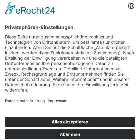
Bethlehemstraße 20
A - 4020 Linz
T:
+43 732 / 784293
E:
office[at]ku-linz.at
©2025 Katholische Privat-Universität Linz | Alle Rechte
vorbehalten