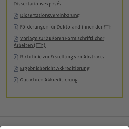
Dissertationsexposés
Dissertationsvereinbarung
Förderungen für Doktorand:innen der FTh
Vorlage zur äußeren Form schriftlicher
Arbeiten (FTh)
Richtlinie zur Erstellung von Abstracts
Ergebnisbericht Akkreditierung
Gutachten Akkreditierung
Katholische Privat-Universität Linz