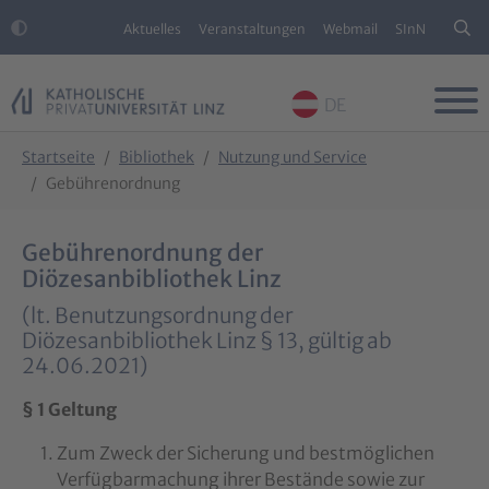
Aktuelles
Veranstaltungen
Webmail
SInN
DE
Skip to main content
Skip to page footer
You are here:
Startseite
Bibliothek
Nutzung und Service
Gebührenordnung
Gebührenordnung der
Diözesanbibliothek Linz
(lt. Benutzungsordnung der
Diözesanbibliothek Linz § 13, gültig ab
24.06.2021)
§ 1 Geltung
Zum Zweck der Sicherung und bestmöglichen
Verfügbarmachung ihrer Bestände sowie zur