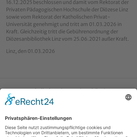
16.12.2025 beschlossen und damit vom Rektorat der
Privaten Pädagogischen Hochschule der Diözese Linz
sowie vom Rektorat der Katholischen Privat-
Universität genehmigt und tritt am 01.03.2026 in
Kraft. Gleichzeitig tritt die Gebührenordnung der
Diözesanbibliothek Linz vom 25.06.2021 außer Kraft.
Linz, den 01.03.2026
Katholische Privat-Universität Linz
Bethlehemstraße 20
A - 4020 Linz
T:
+43 732 / 784293
E:
office[at]ku-linz.at