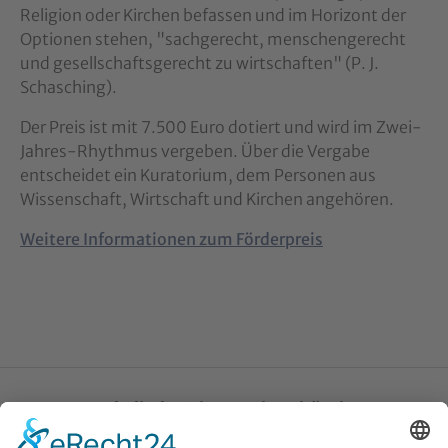
Religion oder Kirchen befassen und im Horizont der
Optionen stehen, "sachgerecht, menschengerecht
und gesellschaftsgerecht zu wirtschaften" (P. J.
Schasching).
Der Preis ist mit 7.500 Euro dotiert und wird im Zwei-
Jahres-Rhythmus vergeben. Über die Vergabe
entscheidet ein Kuratorium, dem Personen aus
Wissenschaft, Wirtschaft und Kirchen angehören.
Weitere Informationen zum Förderpreis
Katholische Privat-Universität Linz
Bethlehemstraße 20