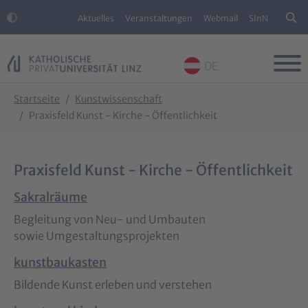
Aktuelles
Veranstaltungen
Webmail
SInN
DE
Skip to main content
Skip to page footer
You are here:
Startseite
Kunstwissenschaft
Praxisfeld Kunst - Kirche - Öffentlichkeit
Praxisfeld Kunst - Kirche - Öffentlichkeit
Sakralräume
Begleitung von Neu- und Umbauten
sowie Umgestaltungsprojekten
kunstbaukasten
Bildende Kunst erleben und verstehen