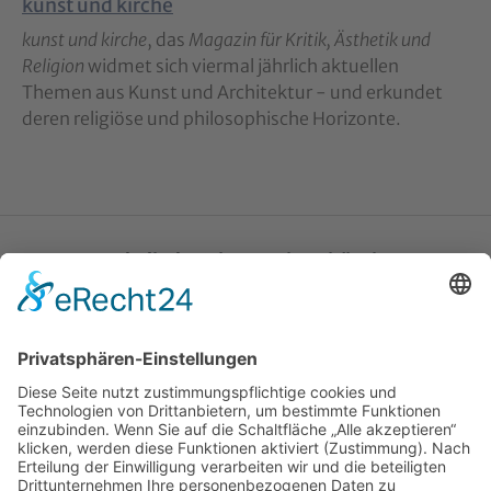
kunst und kirche
kunst und kirche
, das
Magazin für Kritik, Ästhetik und
Religion
widmet sich viermal jährlich aktuellen
Themen aus Kunst und Architektur - und erkundet
deren religiöse und philosophische Horizonte.
Katholische Privat-Universität Linz
Bethlehemstraße 20
A - 4020 Linz
T:
+43 732 / 784293
E:
office[at]ku-linz.at