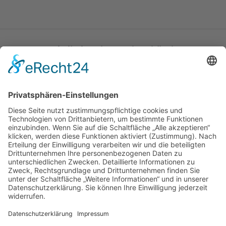
Katholische Privat-Universität Linz
Bethlehemstraße 20
A - 4020 Linz
T:
+43 732 / 784293
E:
office[at]ku-linz.at