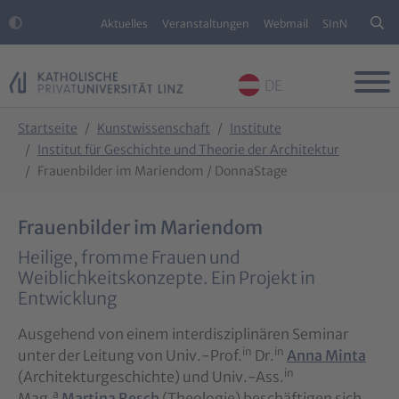
Aktuelles
Veranstaltungen
Webmail
SInN
DE
Skip to main content
Skip to page footer
You are here:
Startseite
Kunstwissenschaft
Institute
Institut für Geschichte und Theorie der Architektur
Frauenbilder im Mariendom / DonnaStage
Frauenbilder im Mariendom
Heilige, fromme Frauen und
Weiblichkeitskonzepte. Ein Projekt in
Entwicklung
Ausgehend von einem interdisziplinären Seminar
in
in
unter der Leitung von Univ.-Prof.
Dr.
Anna Minta
in
(Architekturgeschichte) und Univ.-Ass.
a
Mag.
Martina Resch
(Theologie) beschäftigen sich