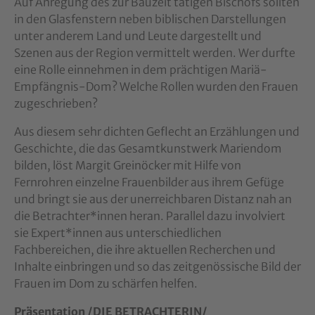
Auf Anregung des zur Bauzeit tätigen Bischofs sollten
in den Glasfenstern neben biblischen Darstel­lungen
unter anderem Land und Leute dargestellt und
Szenen aus der Region vermittelt werden. Wer durfte
eine Rolle einnehmen in dem prächtigen Mariä-
Empfängnis-Dom? Welche Rollen wurden den Frauen
zugeschrieben?
Aus diesem sehr dichten Geflecht an Erzählungen und
Geschichte, die das Gesamtkunstwerk Marien­dom
bilden, löst Margit Greinöcker mit Hilfe von
Fernrohren einzelne Frauenbilder aus ihrem Gefüge
und bringt sie aus der unerreichbaren Distanz nah an
die Betrachter*innen heran. Parallel dazu involviert
sie Expert*innen aus unterschiedlichen
Fachbereichen, die ihre aktuellen Recherchen und
Inhalte einbringen und so das zeitgenössische Bild der
Frauen im Dom zu schärfen helfen.
Präsentation /DIE BETRACHTERIN/