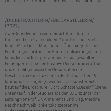
Oberösterreich, Katholische Privat-Universität Linz
/DIE BETRACHTERIN/ /DIE DARSTELLERIN/
(2022)
Zwei Künstlerinnen widmen sich künstlerisch-
forschend den Frauenbildern* und Rollendarstel­
lungen* im Linzer Mariendom. Über biografische
Erzählungen, historische Kontextualisierungen und
künstlerische Interpretationen zu ausgewählten
Frauenportraits sollen kreative Denkräume eröffnet
und ein zeitgenössischer Diskurs über die
Geschlechterkonstruktionen des katholischen 19.
Jahr­hunderts angeregt werden. Das Kunstprojekt
baut auf die Broschüre "Licht.Schatten.Dasein" (siehe
unten) auf, in der Studierende der KU Linz unter der
Leitung von Prof. Dr. Anna Minta und Mag. Martina
Resch nach Weiblichkeitskonzepten im
Bildprogramm des Doms fragen. DIE