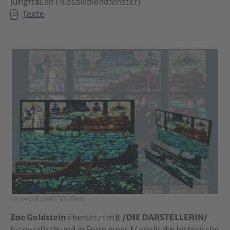
Jungfrauen (Mosaikblendfenster)
Texte
Show larger version for:
Skizze DIE DARSTELLERIN.
Zoe Goldstein
übersetzt mit
/DIE DARSTELLERIN/
fotografisch und in Form eines Modells die histori­sche