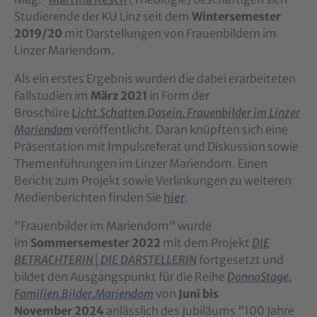
Studierende der KU Linz seit dem
Wintersemester
2019/20
mit Darstellungen von Frauenbildern im
Linzer Mariendom.
Als ein erstes Ergebnis wurden die dabei erarbeiteten
Fallstudien im
März 2021
in Form der
Broschüre
Licht.Schatten.Dasein. Frauenbilder im Linzer
Mariendom
veröffentlicht. Daran knüpften sich eine
Präsentation mit Impulsreferat und Diskussion sowie
Themenführungen im Linzer Mariendom. Einen
Bericht zum Projekt sowie Verlinkungen zu weiteren
Medienberichten finden Sie
hier
.
"Frauenbilder im Mariendom" wurde
im
Sommersemester 2022
mit dem Projekt
DIE
BETRACHTERIN│DIE DARSTELLERIN
fortgesetzt und
bildet den Ausgangspunkt für die Reihe
DonnaStage.
Familien.Bilder.Mariendom
von
Juni bis
November 2024
anlässlich des Jubiläums "100 Jahre