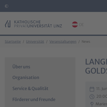
DE
Skip to main content
Skip to page footer
You are here:
Startseite
Universität
Veranstaltungen
News
LANG
Über uns
GOLD
Organisation
Service & Qualität
11. Ju
20:00
Förderer und Freunde
Marie