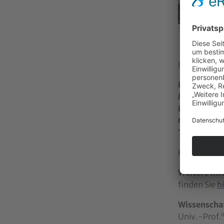
Skizze DIE DAR
Ein rund 9
Konzept/Dr
Musikalisch
Kompositi
Gesang
: An
Text
: Mayn
Kulisse und
Weitere In
finden Sie
h
Wissenschaf
i
Univ.-Prof.