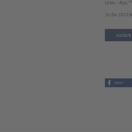
in
Univ.-Ass.
26.04.2022/
zurück
teilen