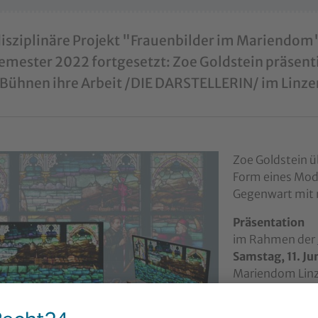
disziplinäre Projekt "Frauenbilder im Mariendom
ester 2022 fortgesetzt: Zoe Goldstein präsenti
 Bühnen ihre Arbeit /DIE DARSTELLERIN/ im Linz
version for:
Zoe Goldstein ü
Form eines Mode
Gegenwart mit n
Präsentation
im Rahmen der
Samstag, 11. J
Mariendom Lin
Einladung