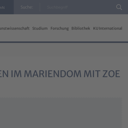
Suche:
InN
unstwissenschaft
Studium
Forschung
Bibliothek
KU International
EN IM MARIENDOM MIT ZOE