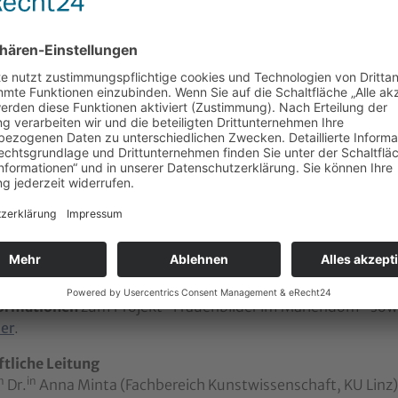
Begleitet wurde
Textes von Mayn
STELLERIN.
Leitung von Cho
Talk zum Thema 
0-minütiges
Video
der
Präsentation
ist bei
DORFTV
verfügba
amaturgie
: Zoe Goldstein
e Leitung
: Elena Pierini
on
: Elena Pierini
toaneta Mineva, Jovana Rogulja, Mary Osborne, Willemyn S
at Kurbanova
 Bild konnten bereits während der
Langen Nacht der Kirchen
am
formationen
zum Projekt "Frauenbilder im Mariendom" sowi
ier
.
tliche Leitung
n
in
Dr.
Anna Minta (Fachbereich Kunstwissenschaft, KU Linz)