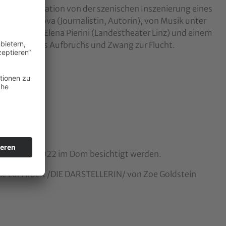
 die Präsentation von der szenischen Inszenierung eines
at Kurbanova (Journalistin, Autorin), von Musik unter
rdirektorin Elena Pierini (Landestheater Linz) und einem
Freiheit des Aufbruchs und Zwang zur Flucht.
r.
pierenburg
 10. Juni 2022 im Dom besichtigt werden.
e zur Arbeit /DIE DARSTELLERIN/ von Zoe Goldstein