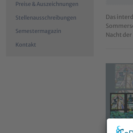
Preise & Auszeichnungen
Das inter
Stellenausschreibungen
Sommersem
Semestermagazin
Nacht der
Kontakt
Show larger 