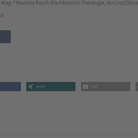
a
Mag.
Martina Resch (Fachbereich Theologie, KU Linz/Diöze
kd
teilen
mail