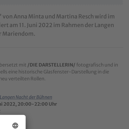
" von Anna Minta und Martina Resch wird im
ert am 11. Juni 2022 im Rahmen der Langen
er Mariendom.
bersetzt mit
/DIE DARSTELLERIN/
fotografisch und in
lls eine historische Glasfenster-Darstellung in die
eu verteilten Rollen.
Langen Nacht der Bühnen
uni 2022, 20:00-22:00 Uhr
z