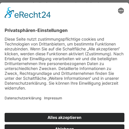
Katholische Privat-Universität Linz
Bethlehemstraße 20
A - 4020 Linz
T:
+43 732 / 784293
E:
office[at]ku-linz.at
©2025 Katholische Privat-Universität Linz | Alle Rechte
vorbehalten