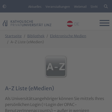
Aktuelles
Veranstaltungen
Webmail
SInN
DE
Skip to main content
Skip to page footer
You are here:
Startseite
Bibliothek
Elektronische Medien
A-Z Liste (eMedien)
A-Z Liste (eMedien)
Als Universitätsangehöriger können Sie mittels Ihres
persönlichen Login (=Login der OPAC-
BenutzerInnenaccounts) – außer in wenigen