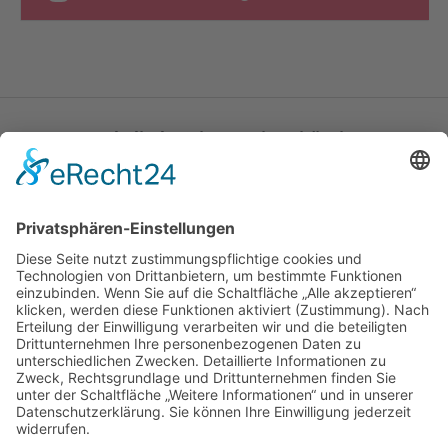
Katholische Privat-Universität Linz
Bethlehemstraße 20
A - 4020 Linz
T:
+43 732 / 784293
E:
office[at]ku-linz.at