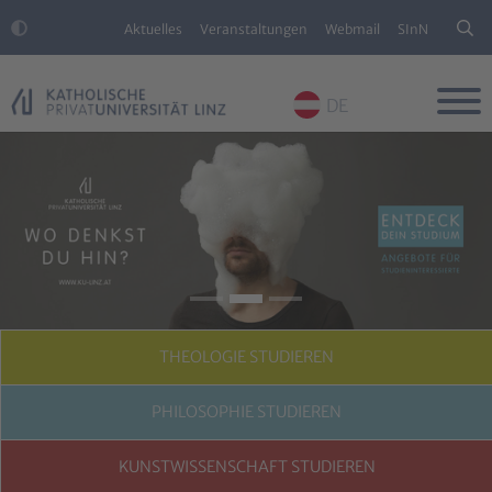
Aktuelles
Veranstaltungen
Webmail
SInN
DE
Skip to main content
Skip to page footer
PREVIOUS
NEXT
THEOLOGIE STUDIEREN
PHILOSOPHIE STUDIEREN
KUNSTWISSENSCHAFT STUDIEREN