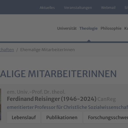
Aktuelles
Veranstaltungen
Webmail
S
Universität
Theologie
Philosophie
K
schaften
Ehemalige MitarbeiterInnen
ALIGE MITARBEITERINNEN
em. Univ.-Prof. Dr. theol.
Ferdinand Reisinger (1946-2024)
CanReg
emeritierter Professor für Christliche Sozialwissenscha
Lebenslauf
Publikationen
Forschungsschwer