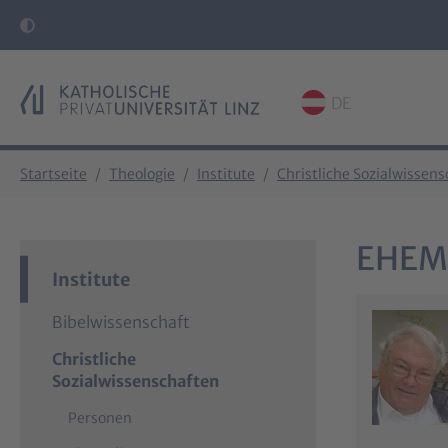
DE
Skip to main content
Skip to page footer
You are here:
Startseite
Theologie
Institute
Christliche Sozialwissen
EHEM
Institute
Bibelwissenschaft
Christliche
Sozialwissenschaften
Personen