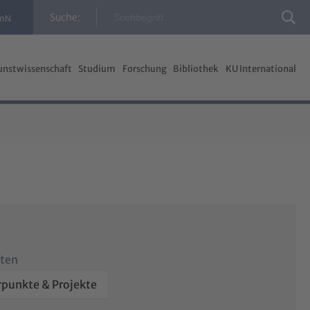
Suche:
InN
unstwissenschaft
Studium
Forschung
Bibliothek
KU International
ften
punkte & Projekte