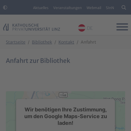
Aktuelles
Veranstaltungen
Webmail
SInN
DE
Skip to main content
Skip to page footer
You are here:
Startseite
Bibliothek
Kontakt
Anfahrt
Anfahrt zur Bibliothek
Wir benötigen Ihre Zustimmung,
um den Google Maps-Service zu
laden!