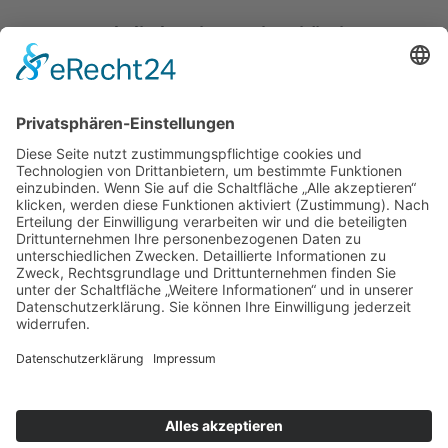
Katholische Privat-Universität Linz
Bethlehemstraße 20
A - 4020 Linz
T:
+43 732 / 784293
E:
office[at]ku-linz.at
©2025 Katholische Privat-Universität Linz | Alle Rechte