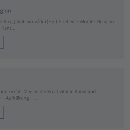
igion
ößner, Jakub Sirovátka (Hg.), Freiheit – Moral – Religion.
ch Kant…
 und Einfall. Medien der Kreativität in Kunst und
e – Aufklärung –…