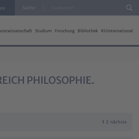
Suche:
InN
unstwissenschaft
Studium
Forschung
Bibliothek
KU International
EICH PHILOSOPHIE.
1
2
nächste