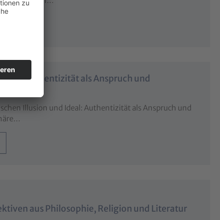
m Andenken an…
Ideal: Authentizität als Anspruch und
schen Illusion und Ideal: Authentizität als Anspruch und
inäre…
ktiven aus Philosophie, Religion und Literatur