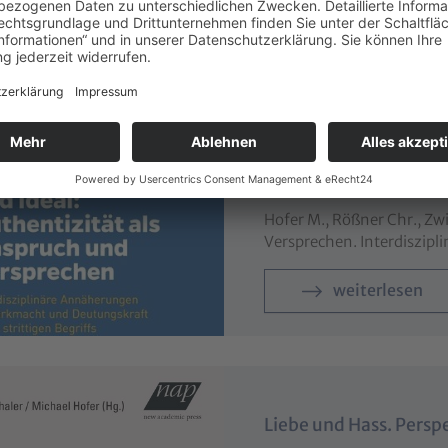
Sinn der Geschichte. De
weiterlesen
Zwischen Illusion und 
Versprechen
Hofer M., Rößner Chr., Zwi
Versprechen. Interdiszipl
weiterlesen
Liebe und Hass. Perspe