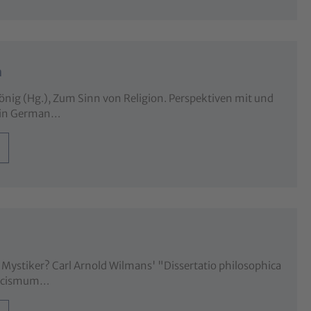
n
önig (Hg.), Zum Sinn von Religion. Perspektiven mit und
es in German…
s Mystiker? Carl Arnold Wilmans' "Dissertatio philosophica
sticismum…