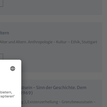
ltern
lter und Altern. Anthropologie - Kultur – Ethik, Stuttgart
renzbewusstsein - Sinn der Geschichte. Dem
pers (1883-1969)
, Michael (Hrsg.), Existenzerhellung - Grenzbewusstsein -