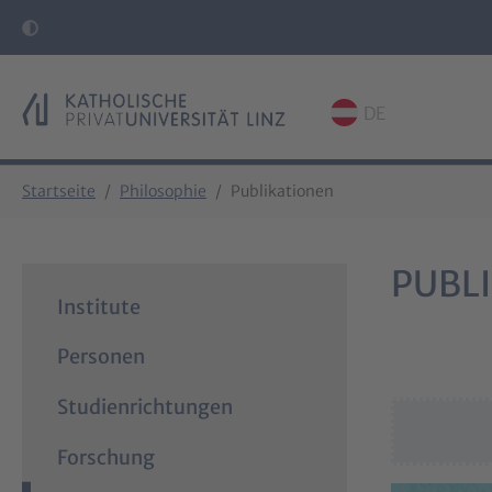
DE
Skip to main content
Skip to page footer
You are here:
Startseite
Philosophie
Publikationen
PUBLI
Institute
Personen
Studienrichtungen
Forschung