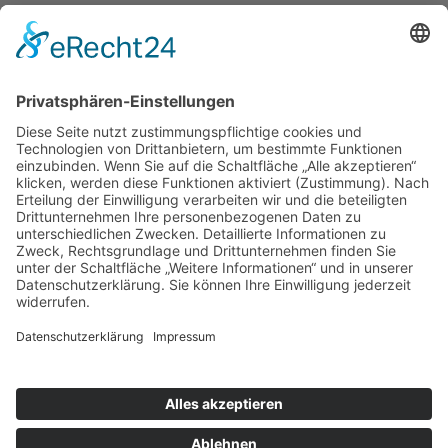
Katholische Privat-Universität Linz
Bethlehemstraße 20
A - 4020 Linz
T:
+43 732 / 784293
E:
office[at]ku-linz.at
©2025 Katholische Privat-Universität Linz | Alle Rechte
vorbehalten