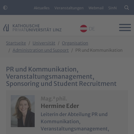
Aktuelles
Veranstaltungen
Webmail
SInN
DE
Skip to main content
Skip to page footer
You are here:
Startseite
Universität
Organisation
Administration und Support
PR und Kommunikation
PR und Kommunikation,
Veranstaltungsmanagement,
Sponsoring und Student Recruitment
a
Mag.
phil.
Hermine Eder
Leiterin der Abteilung PR und
Kommunikation,
Veranstaltungsmanagement,