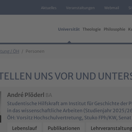
Aktuelles
Veranstaltungen
Webmail
S
Universität
Theologie
Philosophie
K
tung / ÖH
Personen
TELLEN UNS VOR UND UNTER
André Plöderl
BA
Studentische Hilfskraft am Institut für Geschichte der 
in das wissenschaftliche Arbeiten (Studienjahr 2025/2
ÖH: Vorsitz Hochschulvertretung, Stuko FPh/KW, Senat
Lebenslauf
Publikationen
Lehrveranstaltun