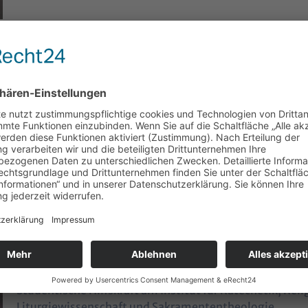
Johannes Huemer
ÖH: FK-FPh/KW
Severin Steinmetz
ÖH: AfG, Stuko FPh/KW
Elisabeth Mikota
Studentische Hilfskraft am Institut für Katechetik, Re
Liturgiewissenschaft und Sakramententheologie