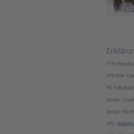
Erkläru
FTh: Fakultä
FPh/KW: Fak
FK: Fakultä
Stuko: Stud
Senat: höch
AfG:
Arbeit