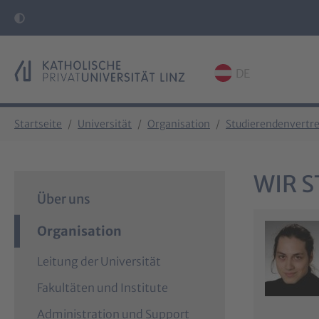
DE
Skip to main content
Skip to page footer
You are here:
Startseite
Universität
Organisation
Studierendenvertre
WIR S
Über uns
Organisation
Leitung der Universität
Fakultäten und Institute
Administration und Support