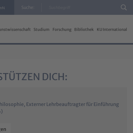
Suche:
InN
unstwissenschaft
Studium
Forschung
Bibliothek
KU International
STÜTZEN DICH:
Philosophie, Externer Lehrbeauftragter für Einführung
6)
gen