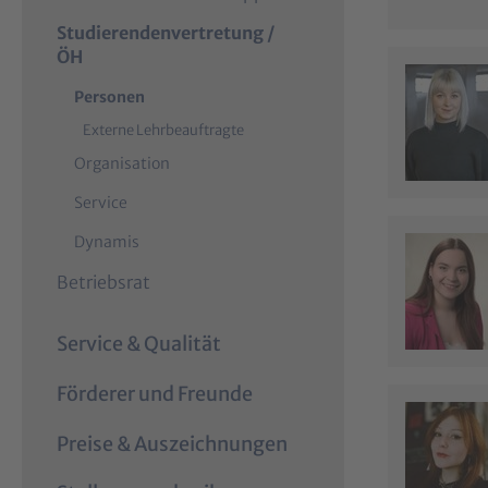
Studierendenvertretung /
ÖH
(
Personen
c
Externe Lehrbeauftragte
u
Organisation
r
r
Service
e
n
Dynamis
t
)
Betriebsrat
Service & Qualität
Förderer und Freunde
Preise & Auszeichnungen