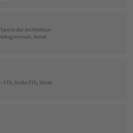
Theorie der Architektur
otheksgremium, Senat
K-FTh, Stuko FTh, Senat