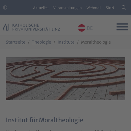
Aktuelles
Veranstaltungen
Webmail
SInN
DE
Skip to main content
Skip to page footer
You are here:
Startseite
Theologie
Institute
Moraltheologie
Institut für Moraltheologie