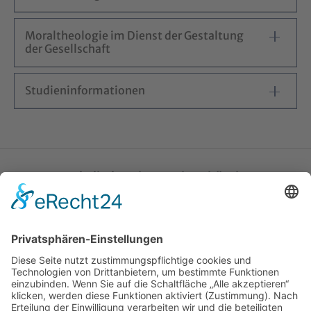
Moraltheologie im Dienst der Gestaltung
der Gesellschaft
Studieninformationen
Katholische Privat-Universität Linz
Bethlehemstraße 20
A - 4020 Linz
T:
+43 732 / 784293
E:
office[at]ku-linz.at