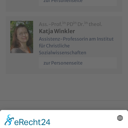
zur Personenseite
in
in
in
Ass.-Prof.
PD
Dr.
theol.
Katja Winkler
Assistenz-Professorin am Institut
für Christliche
Sozialwissenschaften
zur Personenseite
Katholische Privat-Universität Linz
Bethlehemstraße 20