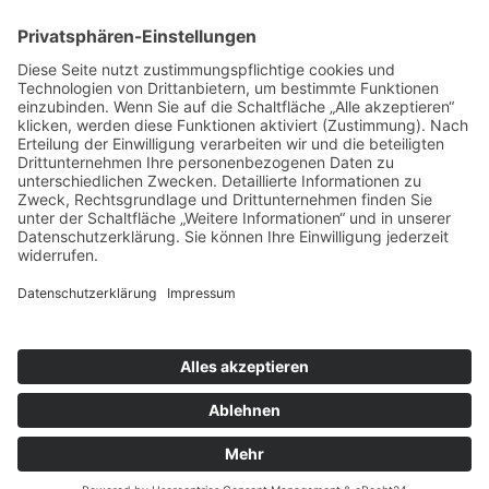
A - 4020 Linz
T:
+43 732 / 784293
E:
office[at]ku-linz.at
©2025 Katholische Privat-Universität Linz | Alle Rechte
vorbehalten
Impressum
Datenschutz
Sitemap