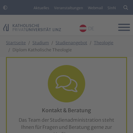
Aktuelles
Veranstaltungen
Webmail
SInN
DE
Skip to main content
Skip to page footer
You are here:
Startseite
Studium
Studienangebot
Theologie
Diplom Katholische Theologie
Kontakt & Beratung
Das Team der Studienadministration steht
Ihnen für Fragen und Beratung gerne zur