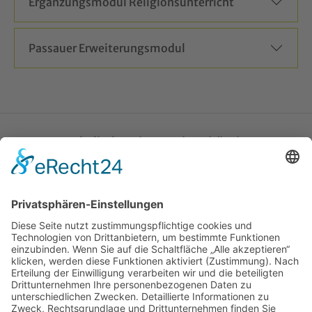
Ergänzungsmodul Religionsunterricht
Passauer Erweiterungsmodul
Katholische Privat-Universität Linz
Bethlehemstraße 20
A - 4020 Linz
T:
+43 732 / 784293
E:
office[at]ku-linz.at