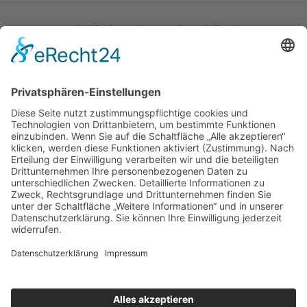
Katholische Privat-Universität Linz
Bethlehemstraße 20
A - 4020 Linz
T:
+43 732 / 784293
E:
office[at]ku-linz.at
©2025 Katholische Privat-Universität Linz | Alle Rechte