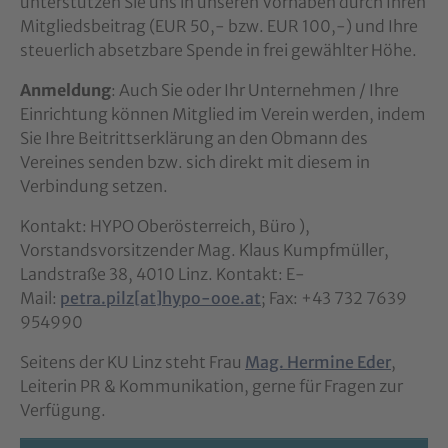
unterstützen Sie uns in unseren Vorhaben durch Ihren
Mitgliedsbeitrag (EUR 50,- bzw. EUR 100,-) und Ihre
steuerlich absetzbare Spende in frei gewählter Höhe.
Anmeldung
: Auch Sie oder Ihr Unternehmen / Ihre
Einrichtung können Mitglied im Verein werden, indem
Sie Ihre Beitrittserklärung an den Obmann des
Vereines senden bzw. sich direkt mit diesem in
Verbindung setzen.
Kontakt: HYPO Oberösterreich, Büro ),
Vorstandsvorsitzender Mag. Klaus Kumpfmüller,
Landstraße 38, 4010 Linz. Kontakt: E-
Mail:
petra.pilz[at]hypo-ooe.at
; Fax: +43 732 7639
954990
Seitens der KU Linz steht Frau
Mag. Hermine Eder
,
Leiterin PR & Kommunikation, gerne für Fragen zur
Verfügung.