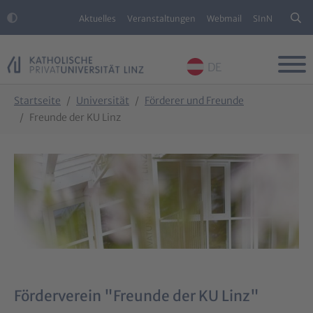
Aktuelles
Veranstaltungen
Webmail
SInN
DE
Skip to main content
Skip to page footer
You are here:
Startseite
Universität
Förderer und Freunde
Freunde der KU Linz
Förderverein "Freunde der KU Linz"