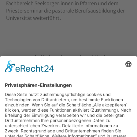
Fachbereich Seelsorger:innen in Pfarren und dem
Priesterseminar die pastorale Berufsausbildung der
Universität weiterführt.
Katholische Privat-Universität Linz
Bethlehemstraße 20
A - 4020 Linz
T:
+43 732 / 784293
E:
office[at]ku-linz.at