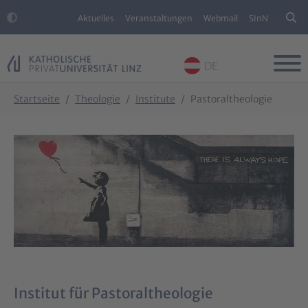
Aktuelles
Veranstaltungen
Webmail
SInN
DE
Skip to main content
Skip to page footer
You are here:
Startseite
Theologie
Institute
Pastoraltheologie
Institut für Pastoraltheologie