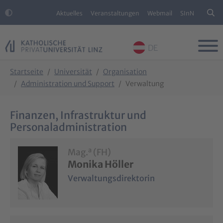
Aktuelles
Veranstaltungen
Webmail
SInN
DE
Skip to main content
Skip to page footer
You are here:
Startseite
Universität
Organisation
Administration und Support
Verwaltung
Finanzen, Infrastruktur und
Personaladministration
a
Mag.
(FH)
Monika Höller
Verwaltungsdirektorin