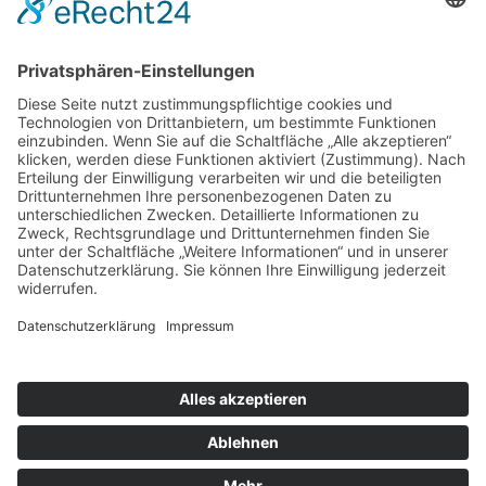
Bethlehemstraße 20
A - 4020 Linz
T:
+43 732 / 784293
E:
office[at]ku-linz.at
©2025 Katholische Privat-Universität Linz | Alle Rechte
vorbehalten
Impressum
Datenschutz
Sitemap