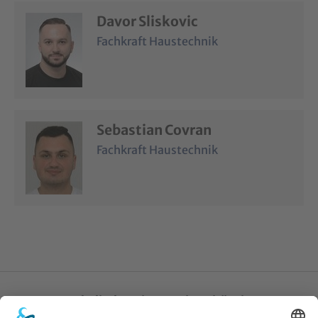
Davor Sliskovic
Fachkraft Haustechnik
Sebastian Covran
Fachkraft Haustechnik
Katholische Privat-Universität Linz