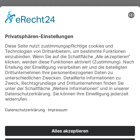
Katholische Privat-Universität Linz
Bethlehemstraße 20
A - 4020 Linz
T:
+43 732 / 784293
E:
office[at]ku-linz.at
©2025 Katholische Privat-Universität Linz | Alle Rechte
vorbehalten