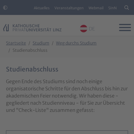
Aktuelles
Veranstaltungen
Webmail
SInN
DE
Skip to main content
Skip to page footer
You are here:
Startseite
Studium
Weg durchs Studium
Studienabschluss
Studienabschluss
Gegen Ende des Studiums sind noch einige
organisatorische Schritte für den Abschluss bis hin zur
akademischen Feier notwendig. Wir haben diese -
gegliedert nach Studienniveau - für Sie zur Übersicht
und "Check-Liste" zusammen gefasst: