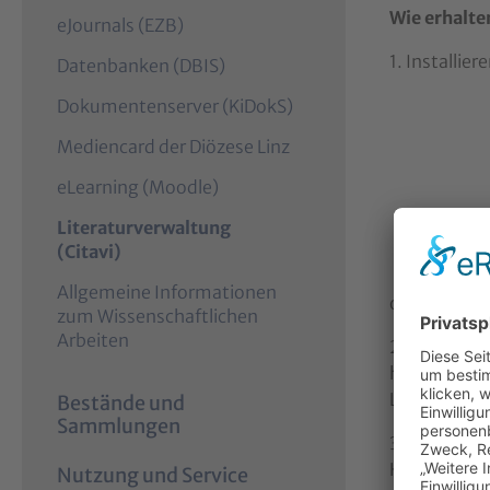
Wie erhalten
eJournals (EZB)
1. Installie
Datenbanken (DBIS)
Dokumentenserver (KiDokS)
Mediencard der Diözese Linz
eLearning (Moodle)
Literaturverwaltung
(
(Citavi)
c
Allgemeine Informationen
u
oder über d
zum Wissenschaftlichen
r
Arbeiten
r
2. Fordern S
e
hier:
http:/
n
Linz. Eine B
Bestände und
t
Sammlungen
)
3. Geben Sie
Hersteller d
Nutzung und Service