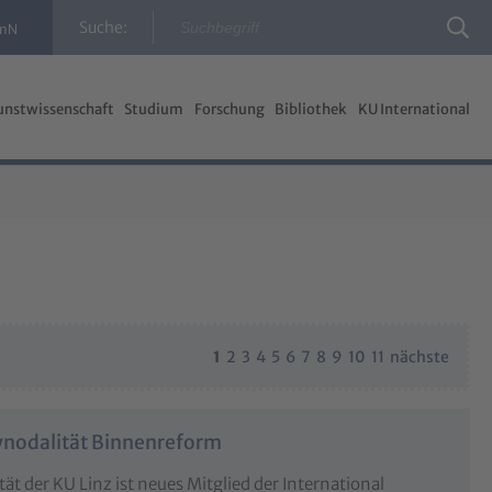
Suche:
InN
unstwissenschaft
Studium
Forschung
Bibliothek
KU International
1
2
3
4
5
6
7
8
9
10
11
nächste
Synodalität Binnenreform
tät der KU Linz ist neues Mitglied der International