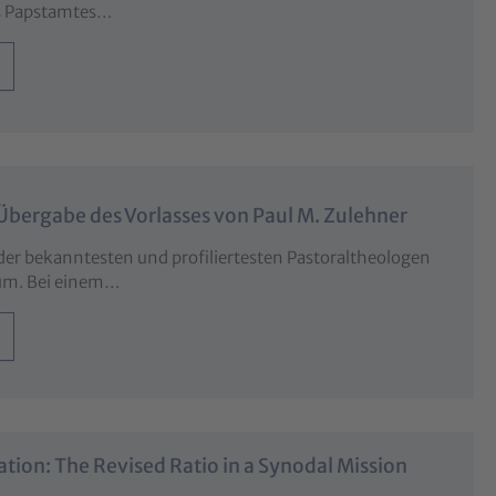
es Papstamtes…
 Übergabe des Vorlasses von Paul M. Zulehner
 der bekanntesten und profiliertesten Pastoraltheologen
um. Bei einem…
tion: The Revised Ratio in a Synodal Mission