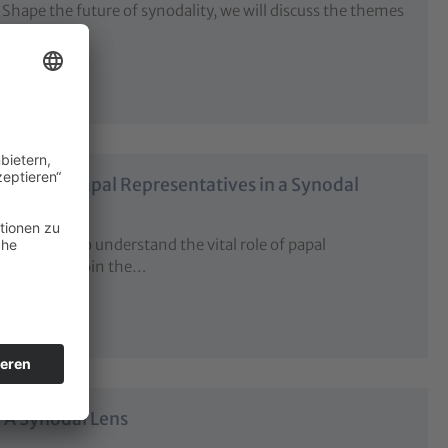
Shape the future of synodality, we will discuss the themes
11, 2025,…
 World: Papal Representatives in a Synodal
lity
:
Want to understand the vital role of papal
dal Church? Join the…
: A Synodal Lens