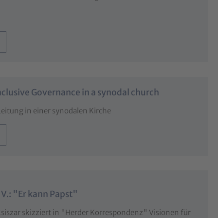
clusive Governance in a synodal church
Leitung in einer synodalen Kirche
V.: "Er kann Papst"
Csiszar skizziert in "Herder Korrespondenz" Visionen für