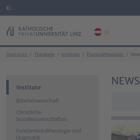
DE
Skip to main content
Skip to page footer
You are here:
Startseite
Theologie
Institute
Pastoraltheologie
New
NEWS
Institute
Bibelwissenschaft
Christliche
Sozialwissenschaften
Fundamentaltheologie und
Dogmatik