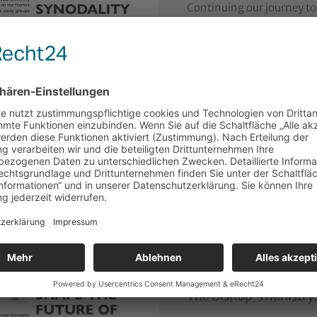
Continuing our journey to 
of Study Group 4 on
June 
weiterlesen
Bridging Rome and the
Mission
Shape the future of synoda
representatives in a syno
weiterlesen
The Bishop's Ministry