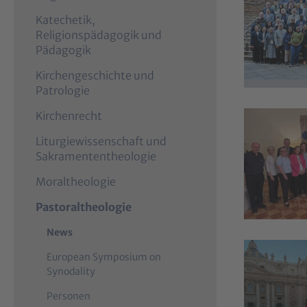
Katechetik,
Religionspädagogik und
Pädagogik
Kirchengeschichte und
Patrologie
Kirchenrecht
Liturgiewissenschaft und
Sakramententheologie
Moraltheologie
Pastoraltheologie
(
News
c
European Symposium on
u
Synodality
r
r
Personen
e