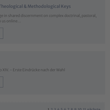
Theological & Methodological Keys
 in shared discernment on complex doctrinal, pastoral,
in us online…
o XIV. - Erste Eindrücke nach der Wahl
1
2
3
4
5
6
7
8
9
10
11
nächste