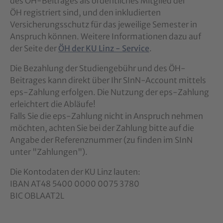
des ÖH-Beitrages als ordentliches Mitglied der
ÖH registriert sind, und den inkludierten
Versicherungsschutz für das jeweilige Semester in
Anspruch können. Weitere Informationen dazu auf
der Seite der
ÖH der KU Linz - Service
.
Die Bezahlung der Studiengebühr und des ÖH-
Beitrages kann direkt über Ihr SInN-Account mittels
eps-Zahlung erfolgen. Die Nutzung der eps-Zahlung
erleichtert die Abläufe!
Falls Sie die eps-Zahlung nicht in Anspruch nehmen
möchten, achten Sie bei der Zahlung bitte auf die
Angabe der Referenznummer (zu finden im SInN
unter "Zahlungen").
Die Kontodaten der KU Linz lauten:
IBAN AT48 5400 0000 0075 3780
BIC OBLAAT2L