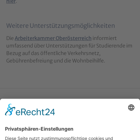
hier
.
Weitere Unterstützungsmöglichkeiten
Die
Arbeiterkammer Oberösterreich
informiert
umfassend über Unterstützungen für Studierende im
Bezug auf das öffentliche Verkehrsnetz,
Gebührenbefreiung und die Wohnbeihilfe.
Katholische Privat-Universität Linz
Bethlehemstraße 20
A - 4020 Linz
T:
+43 732 / 784293
E:
office[at]ku-linz.at