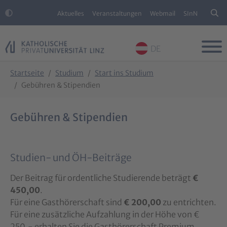
Aktuelles
Veranstaltungen
Webmail
SInN
DE
Skip to main content
Skip to page footer
You are here:
Startseite
Studium
Start ins Studium
Gebühren & Stipendien
Gebühren & Stipendien
Studien- und ÖH-Beiträge
Der Beitrag für ordentliche Studierende beträgt
€
450,00
.
Für eine Gasthörerschaft sind
€ 200,00
zu entrichten.
Für eine zusätzliche Aufzahlung in der Höhe von €
250,- erhalten Sie die Gasthörerschaft Premium