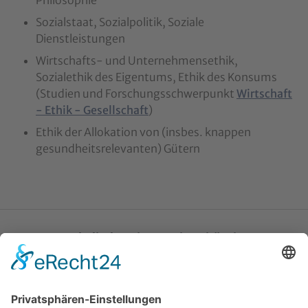
Philosophie
Sozialstaat, Sozialpolitik, Soziale
Dienstleistungen
Wirtschafts- und Unternehmensethik,
Sozialethik des Eigentums, Ethik des Konsums
(Studien und Forschungsschwerpunkt
Wirtschaft
- Ethik - Gesellschaft
)
Ethik der Allokation von (insbes. knappen
gesundheitsrelevanten) Gütern
Katholische Privat-Universität Linz
Bethlehemstraße 20
A - 4020 Linz
T:
+43 732 / 784293