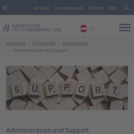
Aktuelles
Veranstaltungen
Webmail
SInN
DE
Skip to main content
Skip to page footer
You are here:
Startseite
Universität
Organisation
Administration und Support
Administration und Support