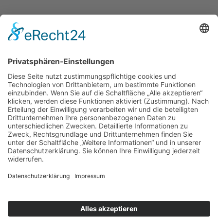
Katholische Privat-Universität Linz
Bethlehemstraße 20
A - 4020 Linz
T:
+43 732 / 784293
E:
office[at]ku-linz.at
©2025 Katholische Privat-Universität Linz | Alle Rechte