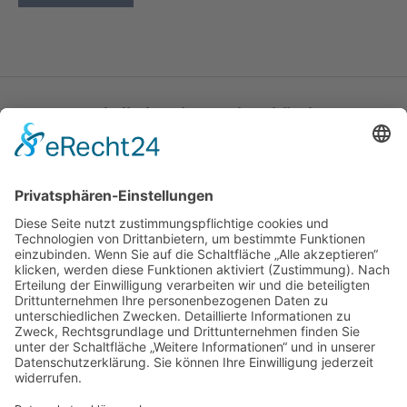
Katholische Privat-Universität Linz
Bethlehemstraße 20
A - 4020 Linz
T:
+43 732 / 784293
E:
office[at]ku-linz.at