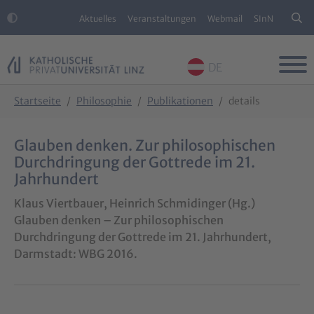
Aktuelles
Veranstaltungen
Webmail
SInN
DE
Skip to main content
Skip to page footer
You are here:
Startseite
Philosophie
Publikationen
details
Glauben denken. Zur philosophischen
Durchdringung der Gottrede im 21.
Jahrhundert
Klaus Viertbauer, Heinrich Schmidinger (Hg.)
Glauben denken – Zur philosophischen
Durchdringung der Gottrede im 21. Jahrhundert,
Darmstadt: WBG 2016.