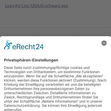
Logo KU Linz 3ZEILIG schwarz.eps
Katholische Privat-Universität Linz
Bethlehemstraße 20
A - 4020 Linz
T:
+43 732 / 784293
E:
office[at]ku-linz.at