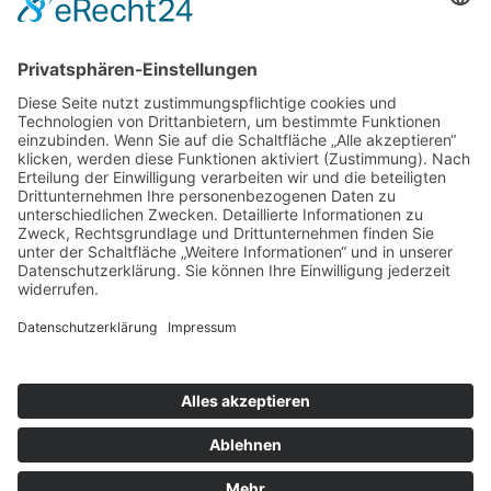
Michaela Pröstler-Zopf, Betriebsseelsorgerin
weiterlesen
1
2
3
nächste
©2025 Katholische Privat-Universität Linz | Alle Rechte
vorbehalten
Impressum
Datenschutz
Sitemap