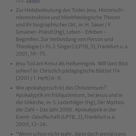
122.
Lesen
Zur Heilsbedeutung des Todes Jesu. Historisch-
rekonstruktive und bibeltheologische Thesen
und ihr biographischer Ort, in: H. Sauer / F.
Gmainer-Pranzl (Hg), Leben - Erleben -
Begreifen. Zur Verbindung von Person und
Theologie (= Fs. J. Singer) (LPTB, 5), Frankfurt u.a.
2001, 59-75.
Jesu Tod am Kreuz als Heilsereignis. Will Gott Blut
sehen? in: Christlich pädagogische Blätter 114
(2001 / 1. Heft) 6-9.
Wie apokalyptisch ist das Christentum?
Apokalyptik im Frühjudentum, bei Jesus und in
der Urkirche, in: S. Lederhilger (Hg), Der Mythos
der Zahl – Das Jahr 2000. Apokalyptik in der
Event-Gesellschaft (LPTB, 2), Frankfurt u.a.
2000, 12-26.
"Wenn schon nicht wahr, dann doch wenigstens