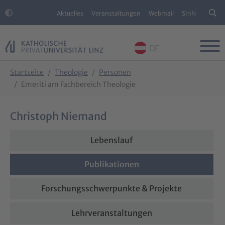
Aktuelles
Veranstaltungen
Webmail
SInN
DE
Skip to main content
Skip to page footer
You are here:
Startseite
Theologie
Personen
Emeriti am Fachbereich Theologie
Christoph Niemand
Lebenslauf
Publikationen
Forschungsschwerpunkte & Projekte
Lehrveranstaltungen