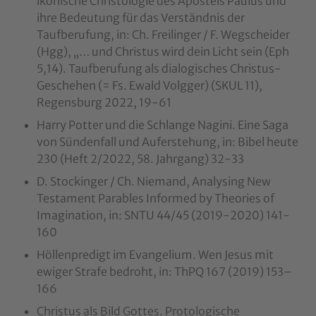
ikonische Christologie des Apostels Paulus und
ihre Bedeutung für das Verständnis der
Taufberufung, in: Ch. Freilinger / F. Wegscheider
(Hgg), „… und Christus wird dein Licht sein (Eph
5,14). Taufberufung als dialogisches Christus-
Geschehen (= Fs. Ewald Volgger) (SKUL 11),
Regensburg 2022, 19-61
Harry Potter und die Schlange Nagini. Eine Saga
von Sündenfall und Auferstehung, in: Bibel heute
230 (Heft 2/2022, 58. Jahrgang) 32-33
D. Stockinger / Ch. Niemand, Analysing New
Testament Parables Informed by Theories of
Imagination, in: SNTU 44/45 (2019-2020) 141-
160
Höllenpredigt im Evangelium. Wen Jesus mit
ewiger Strafe bedroht, in: ThPQ 167 (2019) 153–
166
Christus als Bild Gottes. Protologische