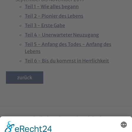
Teil 1 - Wie alles begann
Teil 2 - Pionier des Lebens
Teil 3 - Erste Gabe
Teil 4 - Unerwarteter Neuzugang
Teil 5 - Anfang des Todes - Anfang des
Lebens
Teil 6 - Bis du kommst in Herrlichkeit
zurück
Katholische Privat-Universität Linz
Bethlehemstraße 20