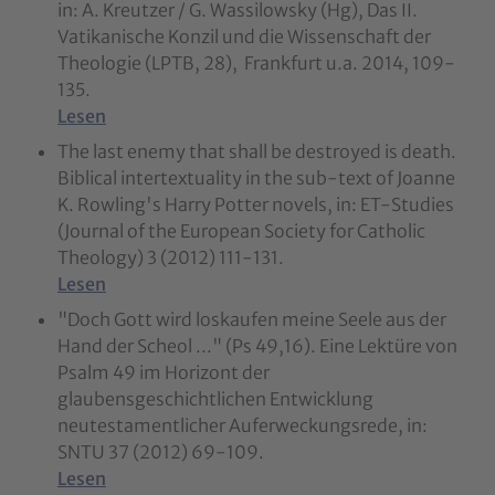
in: A. Kreutzer / G. Wassilowsky (Hg), Das II.
Vatikanische Konzil und die Wissenschaft der
Theologie (LPTB, 28), Frankfurt u.a. 2014, 109-
135.
Lesen
The last enemy that shall be destroyed is death.
Biblical intertextuality in the sub-text of Joanne
K. Rowling's Harry Potter novels, in: ET-Studies
(Journal of the European Society for Catholic
Theology) 3 (2012) 111-131.
Lesen
"Doch Gott wird loskaufen meine Seele aus der
Hand der Scheol ..." (Ps 49,16). Eine Lektüre von
Psalm 49 im Horizont der
glaubensgeschichtlichen Entwicklung
neutestamentlicher Auferweckungsrede, in:
SNTU 37 (2012) 69-109.
Lesen