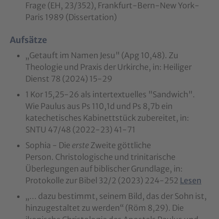
Frage (EH, 23/352), Frankfurt-Bern-New York-
Paris 1989 (Dissertation)
Aufsätze
„Getauft im Namen Jesu" (Apg 10,48). Zu
Theologie und Praxis der Urkirche, in: Heiliger
Dienst 78 (2024) 15-29
1 Kor 15,25-26 als intertextuelles "Sandwich".
Wie Paulus aus Ps 110,1d und Ps 8,7b ein
katechetisches Kabinettstück zubereitet, in:
SNTU 47/48 (2022-23) 41-71
Sophia - Die
erste
Zweite göttliche
Person. Christologische und trinitarische
Überlegungen auf biblischer Grundlage, in:
Protokolle zur Bibel 32/2 (2023) 224-252
Lesen
„... dazu bestimmt, seinem Bild, das der Sohn ist,
hinzugestaltet zu werden“ (Röm 8,29). Die