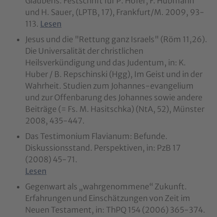
Glaubens. Festschrift für P. Hofer, F. Hubmann
und H. Sauer, (LPTB, 17), Frankfurt/M. 2009, 93-
113.
Lesen
Jesus und die "Rettung ganz Israels" (Röm 11,26).
Die Universalität der christlichen
Heilsverkündigung und das Judentum, in: K.
Huber / B. Repschinski (Hgg), Im Geist und in der
Wahrheit. Studien zum Johannes-evangelium
und zur Offenbarung des Johannes sowie andere
Beiträge (= Fs. M. Hasitschka) (NtA, 52), Münster
2008, 435-447.
Das Testimonium Flavianum: Befunde.
Diskussionsstand. Perspektiven, in: PzB 17
(2008) 45-71.
Lesen
Gegenwart als „wahrgenommene“ Zukunft.
Erfahrungen und Einschätzungen von Zeit im
Neuen Testament, in: ThPQ 154 (2006) 365-374.