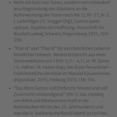
Nicht ein Gott von Toten, sondern von Lebenden!
Jesu Begründung des Glaubens an die
Auferweckung der Toten nach Mk 12,18-27, in: S.
J. Lederhilger / E. Volgger (Hg), Contra spem
sperare. Aspekte der Hoffnung. Festschrift für
Bischof Ludwig Schwarz, Regensburg 2015, 269-
290.
"Plan A" und "Plan B" für ein christliches Leben in
feindlicher Umwelt. Werkstattbericht aus einer
Seminarlektüre von 1 Petr 2,11– 4,11, in: M. Ebner
/ G. Häfner / K. Huber (Hg), Der Erste Petrusbrief –
Frühchristliche Identität im Wandel (Quaestiones
disputatae, 269), Freiburg 2015, 138-154.
"Das Wort Gottes voll Ehrfurcht hörend und voll
Zuversicht verkündigend" (DV 1). Das
standing
von Bibel und Bibelwissenschaft in der
Katholischen Kirche des 20. Jahrhunderts und
was das II. Vatikanische Konzil damit zu tun hat,