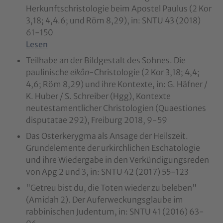
Herkunftschristologie beim Apostel Paulus (2 Kor
3,18; 4,4.6; und Röm 8,29), in: SNTU 43 (2018)
61-150
Lesen
Teilhabe an der Bildgestalt des Sohnes. Die
paulinische
eikôn
-Christologie (2 Kor 3,18; 4,4;
4,6; Röm 8,29) und ihre Kontexte, in: G. Häfner /
K. Huber / S. Schreiber (Hgg), Kontexte
neutestamentlicher Christologien (Quaestiones
disputatae 292), Freiburg 2018, 9-59
Das Osterkerygma als Ansage der Heilszeit.
Grundelemente der urkirchlichen Eschatologie
und ihre Wiedergabe in den Verkündigungsreden
von Apg 2 und 3, in: SNTU 42 (2017) 55-123
"Getreu bist du, die Toten wieder zu beleben"
(Amidah 2). Der Auferweckungsglaube im
rabbinischen Judentum, in: SNTU 41 (2016) 63-