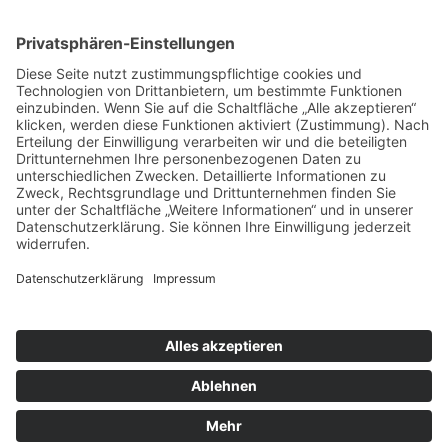
A - 4020 Linz
T:
+43 732 / 784293
E:
office[at]ku-linz.at
©2025 Katholische Privat-Universität Linz | Alle Rechte
vorbehalten
Impressum
Datenschutz
Sitemap