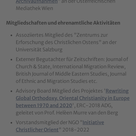
Archivaufnahmen
" an der Österreichischen
Mediathek Wien
Mitgliedschaften und ehrenamtliche Aktivitäten
Assoziiertes Mitglied des "Zentrums zur
Erforschung des Christlichen Ostens" an der
Universität Salzburg
Externer Begutachter für Zeitschriften: Journal of
Church & State, International Migration Review,
British Journal of Middle Eastern Studies, Journal
of Ethnic and Migration Studies etc.
Advisory Board Mitglied des Projektes '
Rewriting
Global Orthodoxy. Oriental Christianity in Europe
between 1970 and 2020
', ERC-2018 ADG,
geleitet von Prof. Helèen Murre van den Berg
Vorstandsmitglied der NGO "
Initiative
Christlicher Orient
" 2018-2022