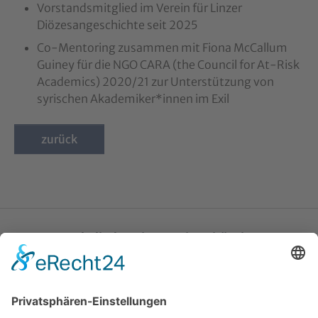
Vorstandsmitglied im Verein für Linzer
Diözesangeschichte seit 2025
Co-Mentoring zusammen mit Fiona McCallum
Guiney für die NGO CARA (the Council for At-Risk
Academics) 2020/21 zur Unterstützung von
syrischen Akademiker*innen im Exil
zurück
Katholische Privat-Universität Linz
Bethlehemstraße 20
A - 4020 Linz
T:
+43 732 / 784293
E:
office[at]ku-linz.at