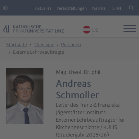
Aktuelles
Veranstaltungen
Webmail
SInN
DE
Skip to main content
Skip to page footer
You are here:
Startseite
Theologie
Personen
Externe Lehrbeauftragte
Mag. theol. Dr. phil.
Andreas
Schmoller
Leiter des Franz & Franziska
Jägerstätter Instituts
Externer Lehrbeauftragter für
Kirchengeschichte / KULIS
(Studienjahr 2025/26)