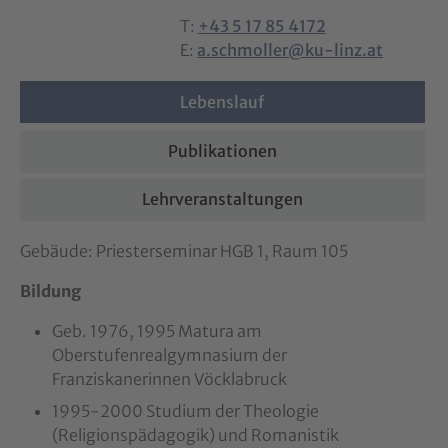
T:
+43 5 17 85 4172
E:
a.schmoller@ku-linz.at
Lebenslauf
Publikationen
Lehrveranstaltungen
Gebäude: Priesterseminar HGB 1, Raum 105
Bildung
Geb. 1976, 1995 Matura am
Oberstufenrealgymnasium der
Franziskanerinnen Vöcklabruck
1995-2000 Studium der Theologie
(Religionspädagogik) und Romanistik