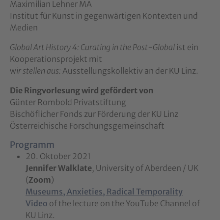
Maximilian Lehner MA
Institut für Kunst in gegenwärtigen Kontexten und
Medien
Global Art History 4: Curating in the Post-Global
ist ein
Kooperationsprojekt mit
w
ir stellen aus:
Ausstellungskollektiv an der KU Linz.
Die Ringvorlesung wird gefördert von
Günter Rombold Privatstiftung
Bischöflicher Fonds zur Förderung der KU Linz
Österreichische Forschungsgemeinschaft
Programm
20. Oktober 2021
Jennifer Walklate
, University of Aberdeen / UK
(
Zoom
)
Museums, Anxieties, Radical Temporality
Video
of the lecture on the YouTube Channel of
KU Linz.