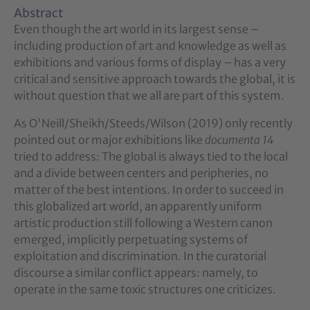
Abstract
Even though the art world in its largest sense –
including production of art and knowledge as well as
exhibitions and various forms of display – has a very
critical and sensitive approach towards the global, it is
without question that we all are part of this system.
As O'Neill/Sheikh/Steeds/Wilson (2019) only recently
pointed out or major exhibitions like
documenta 14
tried to address: The global is always tied to the local
and a divide between centers and peripheries, no
matter of the best intentions. In order to succeed in
this globalized art world, an apparently uniform
artistic production still following a Western canon
emerged, implicitly perpetuating systems of
exploitation and discrimination. In the curatorial
discourse a similar conflict appears: namely, to
operate in the same toxic structures one criticizes.