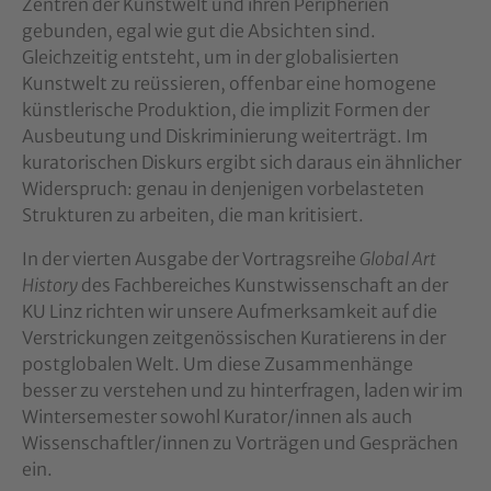
Zentren der Kunstwelt und ihren Peripherien
gebunden, egal wie gut die Absichten sind.
Gleichzeitig entsteht, um in der globalisierten
Kunstwelt zu reüssieren, offenbar eine homogene
künstlerische Produktion, die implizit Formen der
Ausbeutung und Diskriminierung weiterträgt. Im
kuratorischen Diskurs ergibt sich daraus ein ähnlicher
Widerspruch: genau in denjenigen vorbelasteten
Strukturen zu arbeiten, die man kritisiert.
In der vierten Ausgabe der Vortragsreihe
Global Art
History
des Fachbereiches Kunstwissenschaft an der
KU Linz richten wir unsere Aufmerksamkeit auf die
Verstrickungen zeitgenössischen Kuratierens in der
postglobalen Welt. Um diese Zusammenhänge
besser zu verstehen und zu hinterfragen, laden wir im
Wintersemester sowohl Kurator/innen als auch
Wissenschaftler/innen zu Vorträgen und Gesprächen
ein.