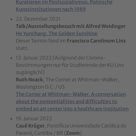
Kuratieren im Postsozialismus. Polnische
Kunstinstitutionen nach 1989
22. Dezember 2021
Talk/Ausstellungsbesuch mit Alfred Weidinger
He Yunchang. The Golden Sunshine
Dieser Termin fand im
Francisco Carolinum Linz
statt.
12. Januar 2022 [Aufgrund der Corona-
Bestimmungen nur für Studierende der KU Linz
zugänglich!]
Ruth Noack
, The Corner at Whitman-Walker,
Washington D.C. / US
The Corner at Whitman-Walker. A conversation
about the pontentialities and difficulties to
embed an art center into a healthcare institution
19. Januar 2022
Cauê Krüger
, Pontifícia Universidade Católica do
Paraná, Curitiba / BR (
Zoom
)