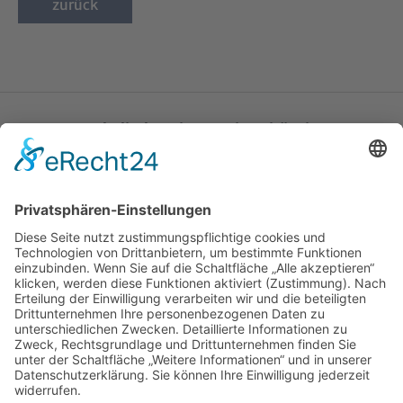
zurück
Katholische Privat-Universität Linz
Bethlehemstraße 20
A - 4020 Linz
T:
+43 732 / 784293
E:
office[at]ku-linz.at