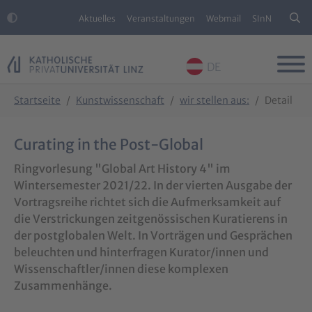
Aktuelles
Veranstaltungen
Webmail
SInN
DE
Skip to main content
Skip to page footer
You are here:
Startseite
Kunstwissenschaft
wir stellen aus:
Detail
Curating in the Post-Global
Ringvorlesung "Global Art History 4" im
Wintersemester 2021/22. In der vierten Ausgabe der
Vortragsreihe richtet sich die Aufmerksamkeit auf
die Verstrickungen zeitgenössischen Kuratierens in
der postglobalen Welt. In Vorträgen und Gesprächen
beleuchten und hinterfragen Kurator/innen und
Wissenschaftler/innen diese komplexen
Zusammenhänge.