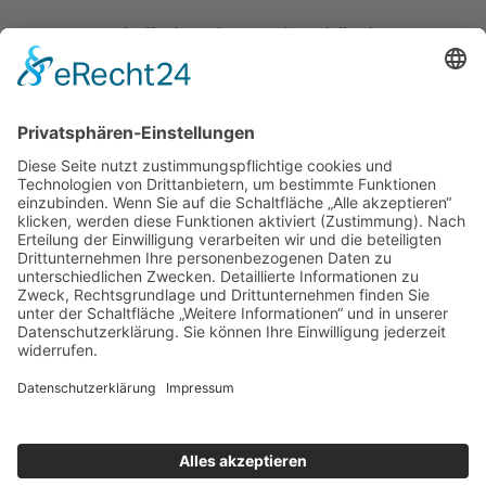
Katholische Privat-Universität Linz
Bethlehemstraße 20
A - 4020 Linz
T:
+43 732 / 784293
E:
office[at]ku-linz.at
©2025 Katholische Privat-Universität Linz | Alle Rechte