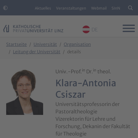
Aktuelles
Veranstaltungen
Webmail
SInN
DE
Skip to main content
Skip to page footer
You are here:
Startseite
Universität
Organisation
Leitung der Universität
details
in
in
Univ.-Prof.
Dr.
theol.
Klara-Antonia
Csiszar
Universitätsprofessorin der
Pastoraltheologie
Vizerektorin für Lehre und
Forschung, Dekanin der Fakultät
für Theologie