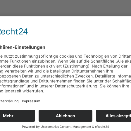
, Florian, Die Ursprünge des Advents. Eine liturgiehistori
, Florian, Eine christologische Ouvertüre, in: gd 23–24 (2
, Florian, Zur Bedeutung der nonverbalen Sprache in der Lit
 Florian, Was Kirche mit der Ehe meint, in: Jahrbuch der Diö
 Florian, Der Feiergehalt von liturgischen Heiligenfesten u
edrag / Haspelmath-Finatti, Dorothea / Wegscheider, Florian
träge der Liturgiewissenschaft zur Einheit der Kirchen, In
 Florian, Liturgical Development between Ecclesiastical Nor