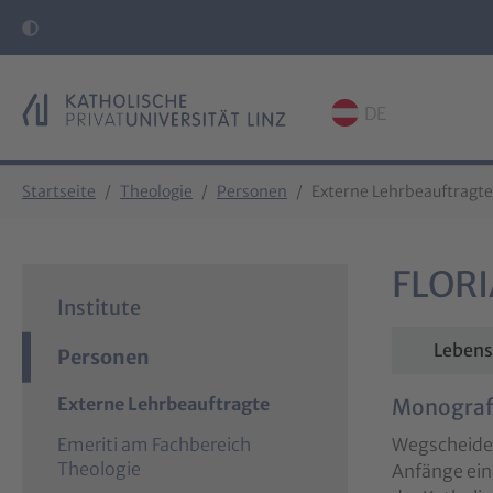
DE
Skip to main content
Skip to page footer
You are here:
Startseite
Theologie
Personen
Externe Lehrbeauftragte
FLOR
Institute
Lebens
Personen
(
Externe Lehrbeauftragte
Monograf
c
Wegscheider
Emeriti am Fachbereich
u
Theologie
Anfänge eine
r