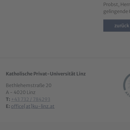
Probst, Her
gelingende 
zurück
Katholische Privat-Universität Linz
Bethlehemstraße 20
A - 4020 Linz
T:
+43 732 / 784293
E:
office[at]ku-linz.at