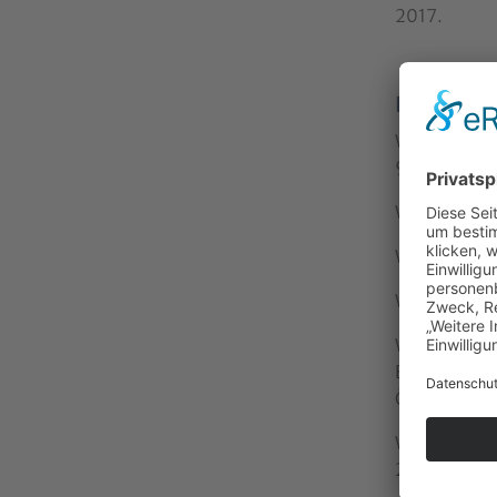
2017.
Beiträge:
Wegscheider
99.
Wegscheider
Wegscheider
Wegscheider,
Wegscheider,
Bukovec, Pr
Ökumene. Bei
Wegscheider,
215–230.