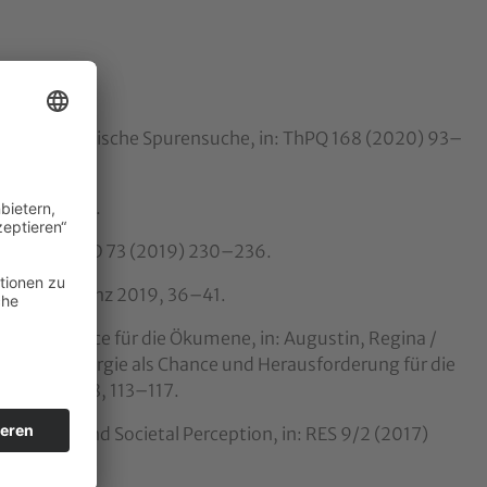
sch-christologische Spurensuche, in: ThPQ 168 (2020) 93–
019) 261–263.
urgie, in: HlD 73 (2019) 230–236.
zese Linz, Linz 2019, 36–41.
nd ihre Chance für die Ökumene, in: Augustin, Regina /
 (Hg.), Liturgie als Chance und Herausforderung für die
nsbruck 2018, 113–117.
mativity and Societal Perception, in: RES 9/2 (2017)