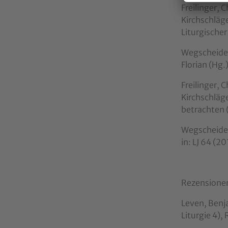
Freilinger, 
Kirchschläge
Liturgische
Wegscheider,
Florian (Hg.
Freilinger, 
Kirchschläge
betrachten 
Wegscheider
in: LJ 64 (
Rezensione
Leven, Benja
Liturgie 4)