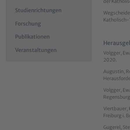
der Katholis
r
e
Studienrichtungen
Wegscheider,
n
Katholisch-
t
Forschung
)
Publikationen
Herausge
Veranstaltungen
Volgger, Ew
2020.
Augustin, Re
Herausforde
Volgger, Ew
Regensburg
Viertbauer, 
Freiburg i. B
Gugerel, Ste