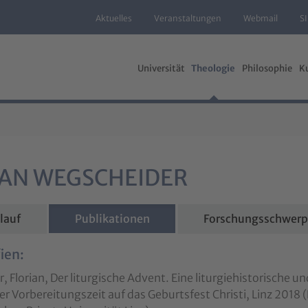
Aktuelles
Veranstaltungen
Webmail
S
Universität
Theologie
Philosophie
K
IAN WEGSCHEIDER
lauf
Publikationen
Forschungsschwerp
ien:
, Florian, Der liturgische Advent. Eine liturgiehistorische
r Vorbereitungszeit auf das Geburtsfest Christi, Linz 2018 (