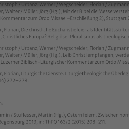
Christoph / Urbanz, Werner / Wegscheider, Florian / Zugmann, 
r, Walter / Müller, Jörg (Hg.), Mit der Bibel die Messe verste
r Kommentar zum Ordo Missae –Erschließung 2), Stuttgart 
 Florian, Die christliche Eucharistiefeier als Identitätsstif
), Christliches Europa? Religiöser Pluralismus als theologis
Christoph / Urbanz, Werner / Wegscheider, Florian / Zugmann, 
r, Walter / Müller, Jörg (Hg.), Leib Christi empfangen, werd
(Luzerner Biblisch-Liturgischer Kommentar zum Ordo Missa
, Florian, Liturgische Dienste. Liturgietheologische Über
2014) 272–278.
n:
min / Stuflesser, Martin (Hg.), Ostern feiern. Zwischen no
, Regensburg 2013, in: ThPQ 163/2 (2015) 208-211.