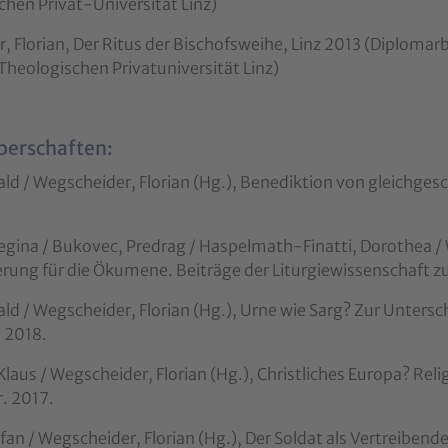
chen Privat-Universität Linz)
 Florian, Der Ritus der Bischofsweihe, Linz 2013 (Diplomarbe
Theologischen Privatuniversität Linz)
berschaften:
ald / Wegscheider, Florian (Hg.), Benediktion von gleichge
gina / Bukovec, Predrag / Haspelmath-Finatti, Dorothea / W
rung für die Ökumene. Beiträge der Liturgiewissenschaft zur
ald / Wegscheider, Florian (Hg.), Urne wie Sarg? Zur Unter
 2018.
Klaus / Wegscheider, Florian (Hg.), Christliches Europa? Rel
r. 2017.
fan / Wegscheider, Florian (Hg.), Der Soldat als Vertreiben