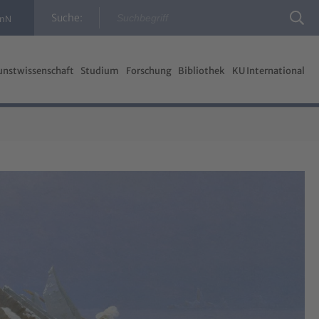
Suche:
InN
unstwissenschaft
Studium
Forschung
Bibliothek
KU International