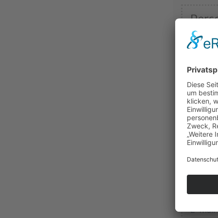
Pers
Titel /
Nachn
Vorna
Institu
E-Mail