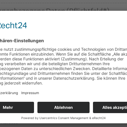
onenbezogene Daten (Pflichtfeld*)
 Akad Grad
ame
*
me
*
tion
-Adresse
*