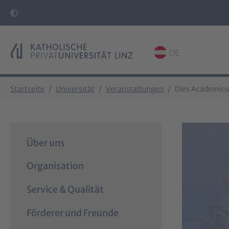
DE
Skip to main content
Skip to page footer
You are here:
Startseite
Universität
Veranstaltungen
Dies Academic
Über uns
Organisation
Service & Qualität
Förderer und Freunde