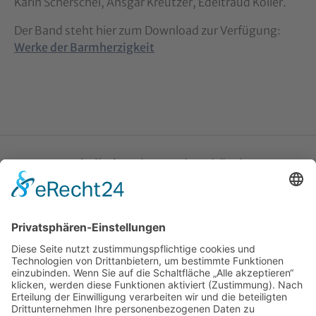
Karin Scherschel, Ansgar Kreutzer, Edeltraud Koller.
Der Band steht hier zum Download zur Verfügung:
Werke der Barmherzigkeit
Katholische Privat-Universität Linz
Bethlehemstraße 20
A - 4020 Linz
T:
+43 732 / 784293
E:
office[at]ku-linz.at