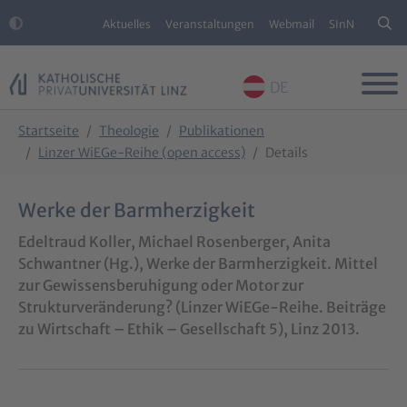
Aktuelles
Veranstaltungen
Webmail
SInN
DE
Skip to main content
Skip to page footer
You are here:
Startseite
Theologie
Publikationen
Linzer WiEGe-Reihe (open access)
Details
Werke der Barmherzigkeit
Edeltraud Koller, Michael Rosenberger, Anita
Schwantner (Hg.), Werke der Barmherzigkeit. Mittel
zur Gewissensberuhigung oder Motor zur
Strukturveränderung? (Linzer WiEGe-Reihe. Beiträge
zu Wirtschaft – Ethik – Gesellschaft 5), Linz 2013.