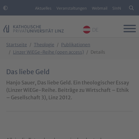
Aktuelles
Veranstaltungen
Webmail
SInN
DE
Skip to main content
Skip to page footer
You are here:
Startseite
Theologie
Publikationen
Linzer WiEGe-Reihe (open access)
Details
Das liebe Geld
Hanjo Sauer, Das liebe Geld. Ein theologischer Essay
(Linzer WiEGe-Reihe. Beiträge zu Wirtschaft – Ethik
– Gesellschaft 3), Linz 2012.