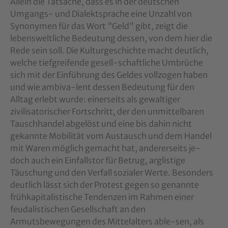
Allein die Tatsache, dass es in der deutschen
Umgangs- und Dialektsprache eine Unzahl von
Synonymen für das Wort "Geld" gibt, zeigt die
lebensweltliche Bedeutung dessen, von dem hier die
Rede sein soll. Die Kulturgeschichte macht deutlich,
welche tiefgreifende gesell-schaftliche Umbrüche
sich mit der Einführung des Geldes vollzogen haben
und wie ambiva-lent dessen Bedeutung für den
Alltag erlebt wurde: einerseits als gewaltiger
zivilisatorischer Fortschritt, der den unmittelbaren
Tauschhandel abgelöst und eine bis dahin nicht
gekannte Mobilität vom Austausch und dem Handel
mit Waren möglich gemacht hat, andererseits je-
doch auch ein Einfallstor für Betrug, arglistige
Täuschung und den Verfall sozialer Werte. Besonders
deutlich lässt sich der Protest gegen so genannte
frühkapitalistische Tendenzen im Rahmen einer
feudalistischen Gesellschaft an den
Armutsbewegungen des Mittelalters able-sen, als