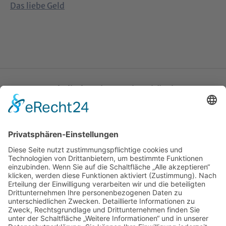
Das liebe Geld
Katholische Privat-Universität Linz
Bethlehemstraße 20
A - 4020 Linz
T:
+43 732 / 784293
E:
office[at]ku-linz.at