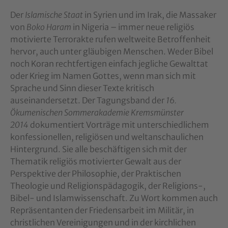
Der
Islamische Staat
in Syrien und im Irak, die Massaker
von
Boko Haram
in Nigeria – immer neue religiös
motivierte Terrorakte rufen weltweite Betroffenheit
hervor, auch unter gläubigen Menschen. Weder Bibel
noch Koran rechtfertigen einfach jegliche Gewalttat
oder Krieg im Namen Gottes, wenn man sich mit
Sprache und Sinn dieser Texte kritisch
auseinandersetzt. Der Tagungsband der
16.
Ökumenischen Sommerakademie Kremsmünster
2014
dokumentiert Vorträge mit unterschiedlichem
konfessionellen, religiösen und weltanschaulichen
Hintergrund. Sie alle beschäftigen sich mit der
Thematik religiös motivierter Gewalt aus der
Perspektive der Philosophie, der Praktischen
Theologie und Religionspädagogik, der Religions-,
Bibel- und Islamwissenschaft. Zu Wort kommen auch
Repräsentanten der Friedensarbeit im Militär, in
christlichen Vereinigungen und in der kirchlichen