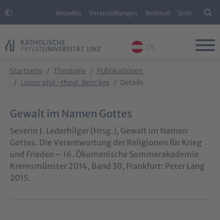
Aktuelles
Veranstaltungen
Webmail
SInN
DE
Skip to main content
Skip to page footer
You are here:
Startseite
Theologie
Publikationen
Linzer phil.-theol. Beiträge
Details
Gewalt im Namen Gottes
Severin J. Lederhilger (Hrsg.), Gewalt im Namen
Gottes. Die Verantwortung der Religionen für Krieg
und Frieden – 16. Ökumenische Sommerakademie
Kremsmünster 2014, Band 30, Frankfurt: Peter Lang
2015.