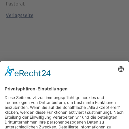
Pastoral.
Verlagsseite
Katholische Privat-Universität Linz
Bethlehemstraße 20
A - 4020 Linz
T:
+43 732 / 784293
E:
office[at]ku-linz.at