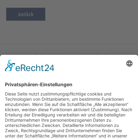
zurück
Katholische Privat-Universität Linz
Bethlehemstraße 20
A - 4020 Linz
T:
+43 732 / 784293
E:
office[at]ku-linz.at