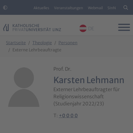
Aktuelles
Veranstaltungen
Webmail
SInN
DE
Skip to main content
Skip to page footer
You are here:
Startseite
Theologie
Personen
Externe Lehrbeauftragte
Prof. Dr.
Karsten Lehmann
Externer Lehrbeauftragter für
Religionswissenschaft
(Studienjahr 2022/23)
T:
+0 0 0 0