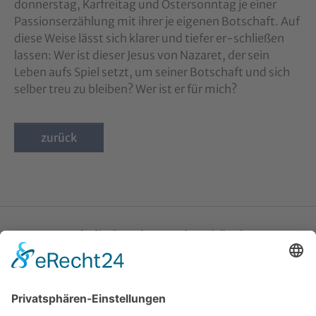
donnerstag, Karfreitag und Ostersonntag je einer
Passionserzählung mit ihrer je eigenen Botschaft. Auf
diese Weise lässt sich klarer und tiefer er-schließen
lassen: Wer ist dieser Jesus von Nazaret, der sein
Leben aufs Spiel setzt, um seiner Botschaft und sich
selber treu zu bleiben? Wer ist er für mich?
zurück
Katholische Privat-Universität Linz
Bethlehemstraße 20
A - 4020 Linz
T:
+43 732 / 784293
E:
office[at]ku-linz.at