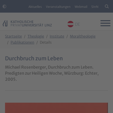
Aktuelles
Veranstaltungen
Webmail
SInN
DE
Skip to main content
Skip to page footer
You are here:
Startseite
Theologie
Institute
Moraltheologie
Publikationen
Details
Durchbruch zum Leben
Michael Rosenberger, Durchbruch zum Leben.
Predigten zur Heiligen Woche, Würzburg: Echter,
2005.