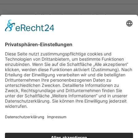
Katholische Privat-Universität Linz
Bethlehemstraße 20
A - 4020 Linz
T:
+43 732 / 784293
E:
office[at]ku-linz.at