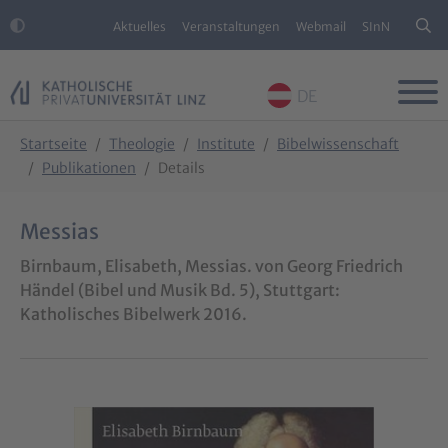
Aktuelles
Veranstaltungen
Webmail
SInN
DE
Skip to main content
Skip to page footer
You are here:
Startseite
Theologie
Institute
Bibelwissenschaft
Publikationen
Details
Messias
Birnbaum, Elisabeth, Messias. von Georg Friedrich
Händel (Bibel und Musik Bd. 5), Stuttgart:
Katholisches Bibelwerk 2016.