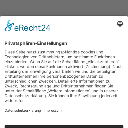
Katholische Privat-Universität Linz
Bethlehemstraße 20
A - 4020 Linz
T:
+43 732 / 784293
E:
office[at]ku-linz.at