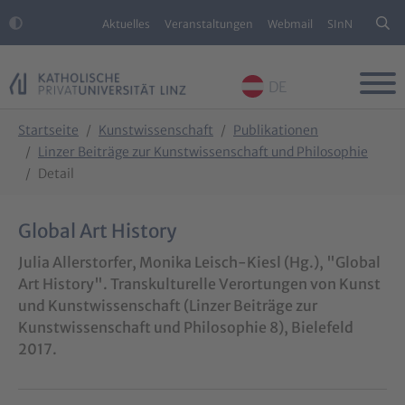
Aktuelles
Veranstaltungen
Webmail
SInN
DE
Skip to main content
Skip to page footer
You are here:
Startseite
Kunstwissenschaft
Publikationen
Linzer Beiträge zur Kunstwissenschaft und Philosophie
Detail
Global Art History
Julia Allerstorfer, Monika Leisch-Kiesl (Hg.), "Global
Art History". Transkulturelle Verortungen von Kunst
und Kunstwissenschaft (Linzer Beiträge zur
Kunstwissenschaft und Philosophie 8), Bielefeld
2017.