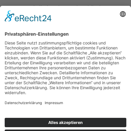
Katholische Privat-Universität Linz
Bethlehemstraße 20
A - 4020 Linz
T:
+43 732 / 784293
E:
office[at]ku-linz.at
©2025 Katholische Privat-Universität Linz | Alle Rechte
vorbehalten