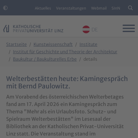
Aktuelles
Veranstaltungen
Webmail
SInN
DE
Skip to main content
Skip to page footer
You are here:
Startseite
Kunstwissenschaft
Institute
Institut für Geschichte und Theorie der Architektur
Baukultur / Baukulturelles Erbe
details
Welterbestätten heute: Kamingespräch
mit Bernd Paulowitz.
Am Vorabend des österreichischen Welterbetages
fand am 17. April 2026 ein Kamingespräch zum
Thema "Mehr als ein Urlaubsfoto. Schutz- und
Spielraum Welterbestätten" im Lesesaal der
Bibliothek an der Katholischen Privat-Universität
Linz statt. Die Veranstaltung stand im