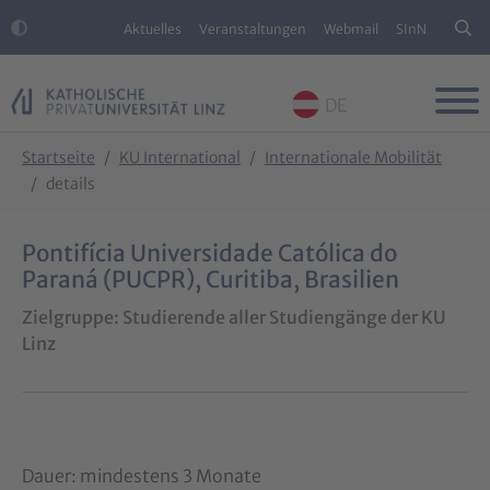
Aktuelles
Veranstaltungen
Webmail
SInN
DE
Skip to main content
Skip to page footer
You are here:
Startseite
KU International
Internationale Mobilität
details
Pontifícia Universidade Católica do
Paraná (PUCPR), Curitiba, Brasilien
Zielgruppe: Studierende aller Studiengänge der KU
Linz
Dauer: mindestens 3 Monate