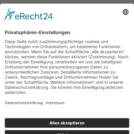
Katholische Privat-Universität Linz
Bethlehemstraße 20
A - 4020 Linz
T:
+43 732 / 784293
E:
office[at]ku-linz.at
©2025 Katholische Privat-Universität Linz | Alle Rechte
vorbehalten