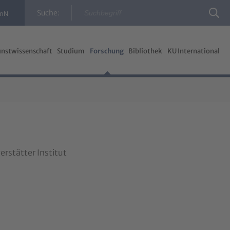
Suche:
InN
nstwissenschaft
Studium
Forschung
Bibliothek
KU International
erstätter Institut