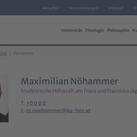
Aktuelles
Veranstaltungen
Webmail
S
Universität
Theologie
Philosophie
Ku
itut
Personen
Maximilian Nöhammer
Studentische Hilfskraft am Franz und Franziska Jäg
T:
+0 0 0 0
E:
m.noehammer@ku-linz.at