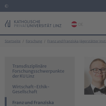
DE
Skip to main content
Skip to page footer
You are here:
Startseite
Forschung
Franz und Franziska Jägerstätter Inst
Transdisziplinäre
Forschungsschwerpunkte
der KU Linz
Wirtschaft-Ethik-
Gesellschaft
Franz und Franziska