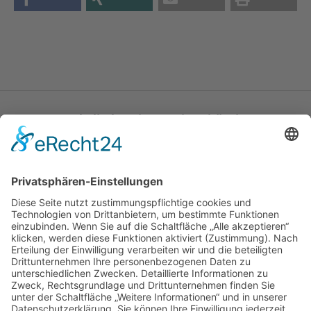
Katholische Privat-Universität Linz
Bethlehemstraße 20
A - 4020 Linz
T:
+43 732 / 784293
E:
office[at]ku-linz.at