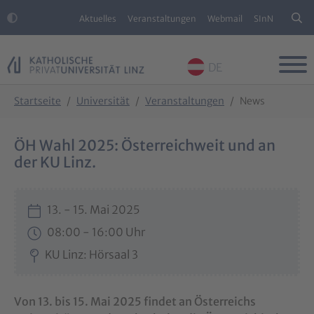
Aktuelles
Veranstaltungen
Webmail
SInN
DE
Skip to main content
Skip to page footer
You are here:
Startseite
Universität
Veranstaltungen
News
ÖH Wahl 2025: Österreichweit und an
der KU Linz.
13. - 15. Mai 2025
08:00 - 16:00 Uhr
KU Linz: Hörsaal 3
Von 13. bis 15. Mai 2025 findet an Österreichs