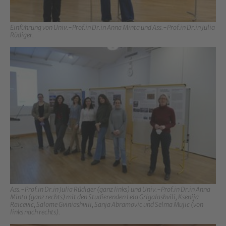
Einführung von Univ.-Prof.in Dr.in Anna Minta und Ass.-Prof.in Dr.in Julia
Rüdiger.
Show larger version for:
Ass.-Prof.in Dr.in Julia Rüdiger (ganz links) und Univ.-Prof.in Dr.in Anna
Minta (ganz rechts) mit den Studierenden Lela Grigalashvili, Ksenija
Raicevic, Salome Gviniashvili, Sanja Abramovic und Selma Mujic (von
links nach rechts).