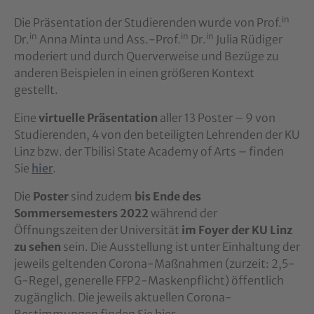
in
Die Präsentation der Studierenden wurde von Prof.
in
in
in
Dr.
Anna Minta und Ass.-Prof.
Dr.
Julia Rüdiger
moderiert und durch Querverweise und Bezüge zu
anderen Beispielen in einen größeren Kontext
gestellt.
Eine
virtuelle Präsentation
aller 13 Poster – 9 von
Studierenden, 4 von den beteiligten Lehrenden der KU
Linz bzw. der Tbilisi State Academy of Arts – finden
Sie
hier
.
Die
Poster
sind zudem
bis Ende des
Sommersemesters 2022
während der
Öffnungszeiten der Universität
im Foyer der KU Linz
zu sehen
sein. Die Ausstellung ist unter Einhaltung der
jeweils geltenden Corona-Maßnahmen (zurzeit: 2,5-
G-Regel, generelle FFP2-Maskenpflicht) öffentlich
zugänglich. Die jeweils aktuellen Corona-
Bestimmungen finden Sie hier.