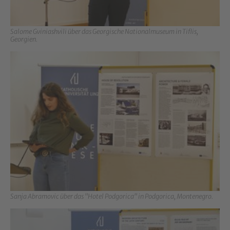
Salome Gviniashvili über das Georgische Nationalmuseum in Tiflis,
Georgien.
Show larger version for:
Sanja Abramovic über das "Hotel Podgorica" in Podgorica, Montenegro.
Show larger version for: