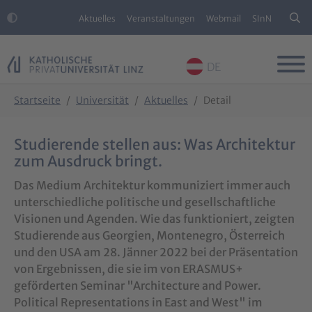
Aktuelles
Veranstaltungen
Webmail
SInN
DE
Skip to main content
Skip to page footer
You are here:
Startseite
Universität
Aktuelles
Detail
Studierende stellen aus: Was Architektur
zum Ausdruck bringt.
Das Medium Architektur kommuniziert immer auch
unterschiedliche politische und gesellschaftliche
Visionen und Agenden. Wie das funktioniert, zeigten
Studierende aus Georgien, Montenegro, Österreich
und den USA am 28. Jänner 2022 bei der Präsentation
von Ergebnissen, die sie im von ERASMUS+
geförderten Seminar "Architecture and Power.
Political Representations in East and West" im