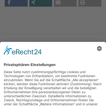
Katholische Privat-Universität Linz
Bethlehemstraße 20
A - 4020 Linz
T:
+43 732 / 784293
E:
office[at]ku-linz.at