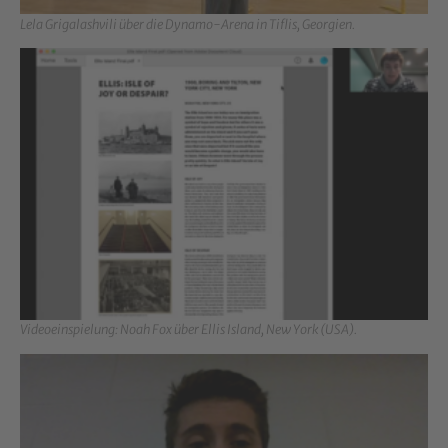
Lela Grigalashvili über die Dynamo-Arena in Tiflis, Georgien.
Show larger version for:
Videoeinspielung: Noah Fox über Ellis Island, New York (USA).
Show larger version for: