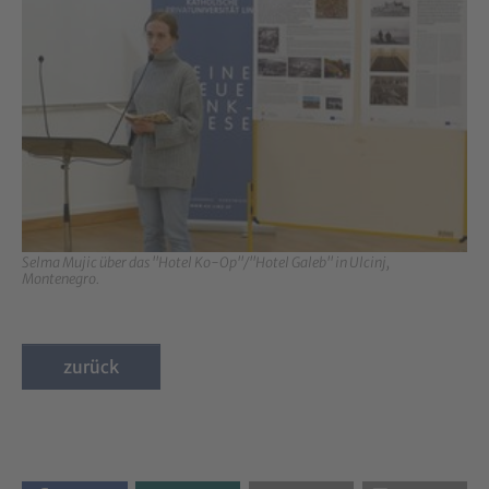
Selma Mujic über das "Hotel Ko-Op"/"Hotel Galeb" in Ulcinj,
Montenegro.
zurück