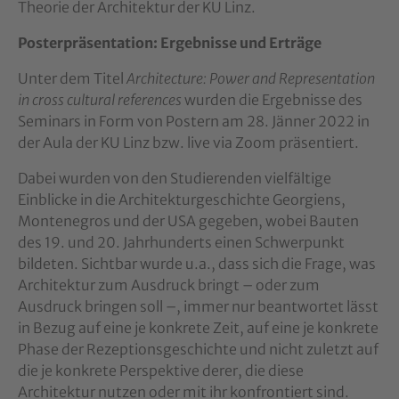
Theorie der Architektur der KU Linz.
Posterpräsentation: Ergebnisse und Erträge
Unter dem Titel
Architecture: Power and Representation
in cross cultural references
wurden die Ergebnisse des
Seminars in Form von Postern am 28. Jänner 2022 in
der Aula der KU Linz bzw. live via Zoom präsentiert.
Dabei wurden von den Studierenden vielfältige
Einblicke in die Architekturgeschichte Georgiens,
Montenegros und der USA gegeben, wobei Bauten
des 19. und 20. Jahrhunderts einen Schwerpunkt
bildeten. Sichtbar wurde u.a., dass sich die Frage, was
Architektur zum Ausdruck bringt – oder zum
Ausdruck bringen soll –, immer nur beantwortet lässt
in Bezug auf eine je konkrete Zeit, auf eine je konkrete
Phase der Rezeptionsgeschichte und nicht zuletzt auf
die je konkrete Perspektive derer, die diese
Architektur nutzen oder mit ihr konfrontiert sind.