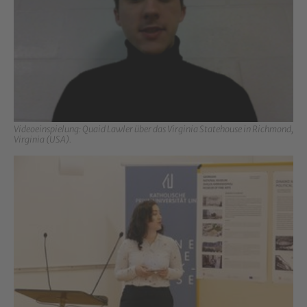
Videoeinspielung: Quaid Lawler über das Virginia Statehouse in Richmond,
Virginia (USA).
Show larger version for: