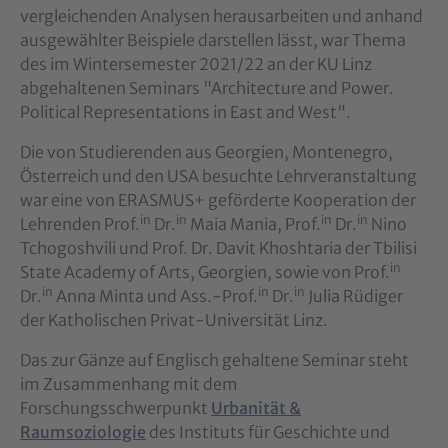
vergleichenden Analysen herausarbeiten und anhand
ausgewählter Beispiele darstellen lässt, war Thema
des im Wintersemester 2021/22 an der KU Linz
abgehaltenen Seminars "Architecture and Power.
Political Representations in East and West".
Die von Studierenden aus Georgien, Montenegro,
Österreich und den USA besuchte Lehrveranstaltung
war eine von ERASMUS+ geförderte Kooperation der
in
in
in
in
Lehrenden Prof.
Dr.
Maia Mania, Prof.
Dr.
Nino
Tchogoshvili und Prof. Dr. Davit Khoshtaria der Tbilisi
in
State Academy of Arts, Georgien, sowie von Prof.
in
in
in
Dr.
Anna Minta und Ass.-Prof.
Dr.
Julia Rüdiger
der Katholischen Privat-Universität Linz.
Das zur Gänze auf Englisch gehaltene Seminar steht
im Zusammenhang mit dem
Forschungsschwerpunkt
Urbanität &
Raumsoziologie
des Instituts für Geschichte und