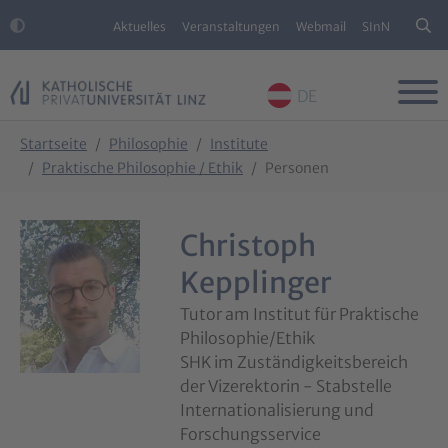
Aktuelles
Veranstaltungen
Webmail
SInN
DE
Skip to main content
Skip to page footer
You are here:
Startseite
Philosophie
Institute
Praktische Philosophie / Ethik
Personen
Christoph
Kepplinger
Tutor am Institut für Praktische
Philosophie/Ethik
SHK im Zuständigkeitsbereich
der Vizerektorin - Stabstelle
Internationalisierung und
Forschungsservice