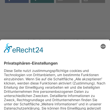
Katholische Privat-Universität Linz
Bethlehemstraße 20
A - 4020 Linz
T:
+43 732 / 784293
E:
office[at]ku-linz.at