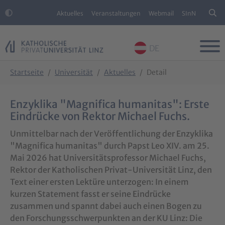
Aktuelles
Veranstaltungen
Webmail
SInN
DE
Skip to main content
Skip to page footer
You are here:
Startseite
Universität
Aktuelles
Detail
Enzyklika "Magnifica humanitas": Erste
Eindrücke von Rektor Michael Fuchs.
Unmittelbar nach der Veröffentlichung der Enzyklika
"Magnifica humanitas" durch Papst Leo XIV. am 25.
Mai 2026 hat Universitätsprofessor Michael Fuchs,
Rektor der Katholischen Privat-Universität Linz, den
Text einer ersten Lektüre unterzogen: In einem
kurzen Statement fasst er seine Eindrücke
zusammen und spannt dabei auch einen Bogen zu
den Forschungsschwerpunkten an der KU Linz: Die