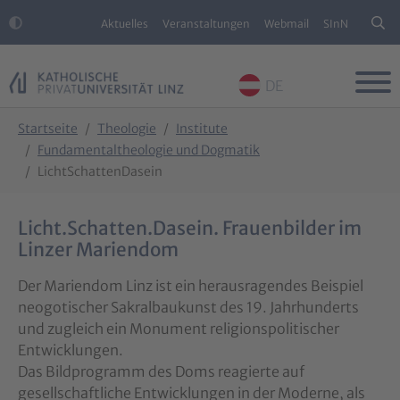
Aktuelles
Veranstaltungen
Webmail
SInN
DE
Skip to main content
Skip to page footer
You are here:
Startseite
Theologie
Institute
Fundamentaltheologie und Dogmatik
LichtSchattenDasein
Licht.Schatten.Dasein. Frauenbilder im
Linzer Mariendom
Der Mariendom Linz ist ein herausragendes Beispiel
neogotischer Sakralbaukunst des 19. Jahrhunderts
und zugleich ein Monument religionspolitischer
Entwicklungen.
Das Bildprogramm des Doms reagierte auf
gesellschaftliche Entwicklungen in der Moderne, als