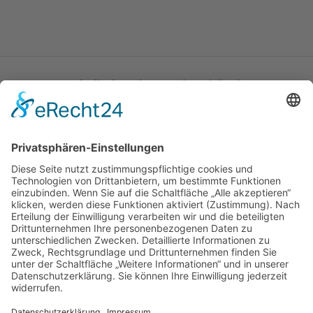
Katholische Privat-Universität Linz
Bethlehemstraße 20
A - 4020 Linz
T:
+43 732 / 784293
E:
office[at]ku-linz.at